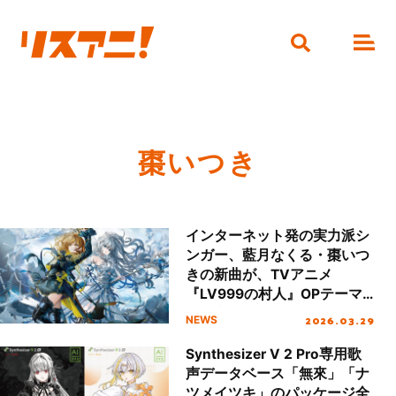
棗いつき
インターネット発の実力派シ
ンガー、藍月なくる・棗いつ
きの新曲が、TVアニメ
『LV999の村人』OPテーマ
に決定！
2026.03.29
NEWS
Synthesizer V 2 Pro専用歌
声データベース「無來」「ナ
ツメイツキ」のパッケージ全