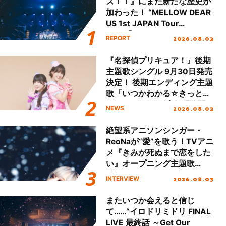
ズ！！』にまた新たな歴史が
加わった！ “MELLOW DEAR
US 1st JAPAN Tour
Final「NICE to meet YOU
2026.08.03
REPORT
!!」Dear 横浜BUNTAI”をレポ
ート!!
『名探偵プリキュア！』後期
主題歌シングル 9月30日発売
決定！ 後期エンディング主題
歌「いつかわかる☆きっとあ
える」TVサイズ先行配信開
2026.08.03
NEWS
始！
絶望系アニソンシンガー・
ReoNaが“愛”を歌う！TVアニ
メ『きみが死ぬまで恋をした
い』オープニング主題歌
「Amore」インタビュー
2026.08.03
INTERVIEW
またいつか会えると信じ
て……“イロドリミドリ FINAL
LIVE 最終話 ～Get Our