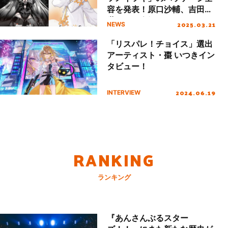
容を発表！原口沙輔、吉田夜
世などの人気クリエイターに
2025.03.21
NEWS
よる楽曲提供も
「リスパレ！チョイス」選出
アーティスト・棗 いつきイン
タビュー！
2024.06.19
INTERVIEW
RANKING
ランキング
『あんさんぶるスター