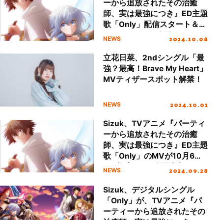
ーから追放されたその治癒
師、実は最強につき』ED主題
歌「Only」配信スタート＆
MusicVideoも公開！
2024.10.08
NEWS
立花日菜、2ndシングル「最
強？最高！Brave My Heart」
MVティザースポット解禁！
2024.10.01
NEWS
Sizuk、TVアニメ『パーティ
ーから追放されたその治癒
師、実は最強につき』ED主題
歌「Only」のMVが10月6日
20時プレミア公開決定！
2024.09.28
NEWS
Sizuk、デジタルシングル
「Only」が、TVアニメ『パ
ーティーから追放されたその