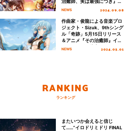
治癒師、実は最強につき』ED
主題歌に決定！
2024.09.08
NEWS
作曲家・俊龍による音楽プロ
ジェクト・Sizuk、9thシング
ル「奇跡」5月15日リリース
＆アニメ『その治癒師』イメ
ージソングに決定！
2024.05.01
NEWS
RANKING
ランキング
またいつか会えると信じ
て……“イロドリミドリ FINAL