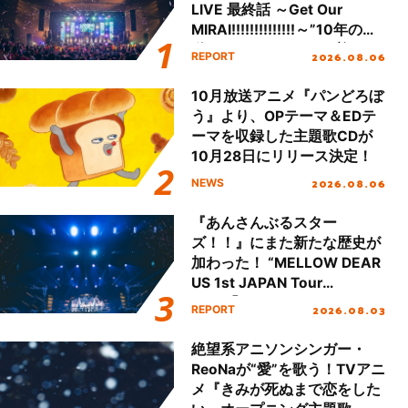
LIVE 最終話 ～Get Our
MIRAI!!!!!!!!!!!!!!～”10年の活
動を経てファイナルを迎える
2026.08.06
REPORT
本公演をレポート
10月放送アニメ『パンどろぼ
う』より、OPテーマ＆EDテ
ーマを収録した主題歌CDが
10月28日にリリース決定！
2026.08.06
NEWS
『あんさんぶるスター
ズ！！』にまた新たな歴史が
加わった！ “MELLOW DEAR
US 1st JAPAN Tour
Final「NICE to meet YOU
2026.08.03
REPORT
!!」Dear 横浜BUNTAI”をレポ
ート!!
絶望系アニソンシンガー・
ReoNaが“愛”を歌う！TVアニ
メ『きみが死ぬまで恋をした