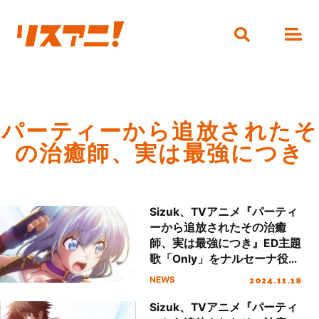
パーティーから追放されたそ
の治癒師、実は最強につき
Sizuk、TVアニメ『パーティ
ーから追放されたその治癒
師、実は最強につき』ED主題
歌「Only」をナルセーナ役・
前田佳織里がカバー！
2024.11.18
NEWS
Sizuk、TVアニメ『パーティ