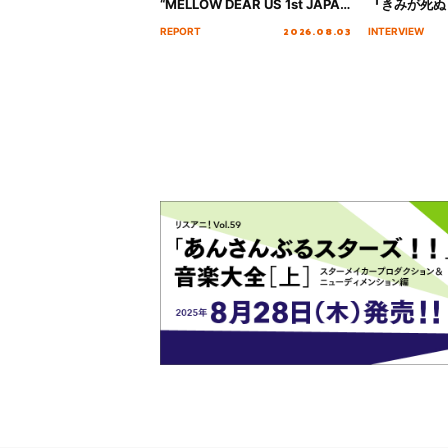
“MELLOW DEAR US 1st JAPAN
『きみが死ぬ
Tour Final「NICE to meet YOU
オープニング
2026.08.03
REPORT
INTERVIEW
!!」Dear 横浜BUNTAI”をレポー
インタビュー
ト!!