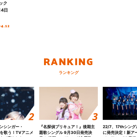
ック
5月4日
04.12
RANKING
ランキング
ンシンガー・
『名探偵プリキュア！』後期主
22/7、17thシン
愛”を歌う！TVアニメ
題歌シングル 9月30日発売決
に発売決定！新ア