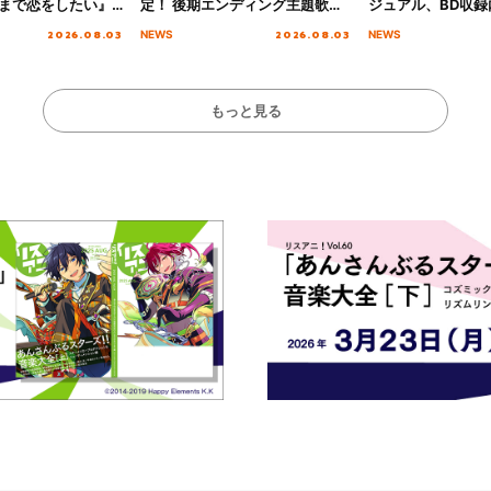
まで恋をしたい』
定！ 後期エンディング主題歌
ジュアル、BD収録
主題歌「Amore」
「いつかわかる☆きっとあえ
入者特典も解禁！
2026.08.03
2026.08.03
NEWS
NEWS
る」TVサイズ先行配信開始！
もっと見る