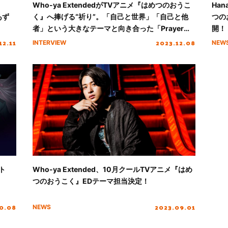
Who-ya ExtendedがTVアニメ『はめつのおうこ
Ha
あず
く』へ捧げる“祈り”。「自己と世界」「自己と他
つの
者」という大きなテーマと向き合った「Prayer」
開！
へ込めた想いを語る
12.11
2023.12.08
INTERVIEW
NEW
ト
Who-ya Extended、10月クールTVアニメ『はめ
つのおうこく』EDテーマ担当決定！
10.08
2023.09.01
NEWS