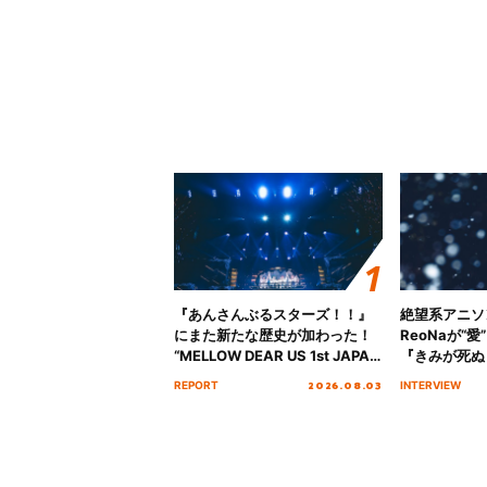
『あんさんぶるスターズ！！』
絶望系アニソ
にまた新たな歴史が加わった！
ReoNaが“
“MELLOW DEAR US 1st JAPAN
『きみが死ぬ
Tour Final「NICE to meet YOU
オープニング
2026.08.03
REPORT
INTERVIEW
!!」Dear 横浜BUNTAI”をレポー
インタビュー
ト!!