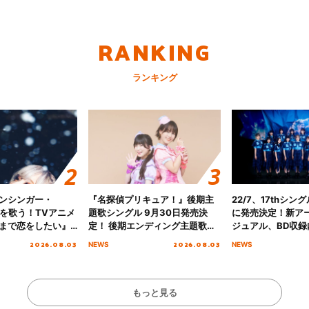
RANKING
ランキング
ンシンガー・
『名探偵プリキュア！』後期主
22/7、17thシン
愛”を歌う！TVアニメ
題歌シングル 9月30日発売決
に発売決定！新ア
まで恋をしたい』
定！ 後期エンディング主題歌
ジュアル、BD収録
主題歌「Amore」
「いつかわかる☆きっとあえ
入者特典も解禁！
2026.08.03
2026.08.03
NEWS
NEWS
る」TVサイズ先行配信開始！
もっと見る