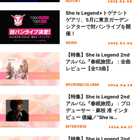
2025.03.06
REPORT
「ヘブバン」の音楽を彩る！
She is Legend×トゲナシト
ゲアリ、5月に東京ガーデン
シアターで対バンライブを開
催！
2025.02.03
NEWS
【特集】She is Legend 2nd
アルバム『春眠旅団』：全曲
レビュー【全13曲】
2024.04.19
REVIEW&COLUMN
【特集】She is Legend 2nd
アルバム『春眠旅団』：プロ
デューサー・麻枝 准 インタ
ビュー 後編／“She is
Legendは自分の生き甲
2024.04.17
INTERVIEW
斐”――「ヘブバン」楽曲と
創作術に迫る
【特集】She is Legend 2nd