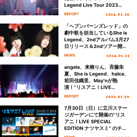
Legend Live Tour 2023
“Extreme Flag”」ファイナル
2024.02.26
REPORT
公演レポート
「ヘブンバーンズレッド」の
劇中歌を担当しているShe is
Legend、2ndアルバム3月27
日リリース＆2ndツアー開催
決定！
2024.01.23
NEWS
angela、来栖りん、斉藤朱
夏、She is Legend、halca、
前田佳織里、May’nが熱
演！“リスアニ！LIVE
SPECIAL EDITION ナツヤス
2023.07.30
REPORT
ミ”最速レポート
7月30日（日）に立川ステー
ジガーデンにて開催の“リス
アニ！LIVE SPECIAL
EDITION ナツヤスミ” のチケ
ット一般発売が7月8日（土）