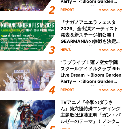
Party～ ＜Bloom Garden
Party Stage／埼玉公演＞”
2026.08.07
REPORT
Day.2レポート！
「ナガノアニエラフェスタ
2026」全出演アーティスト
発表＆新ステージ初公開！
GEARMANIAの参戦も決定
し、初となる第3ステージの
2026.08.07
NEWS
全貌が明らかに！
“ラブライブ！蓮ノ空女学院
スクールアイドルクラブ 6th
Live Dream ～Bloom Garden
Party～ ＜Bloom Garden
Party Stage／埼玉公演＞”
2026.08.07
REPORT
Day.1レポート！
TVアニメ『令和のダラさ
ん』第六怪特殊エンディング
主題歌は遠藤正明「ガン・バ
ルゼーのテーマ」！ノンクレ
ジットエンディング映像も公