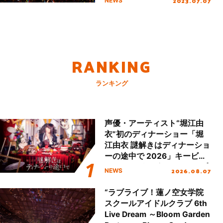
2023.07.07
NEWS
10時よりスタート！ 公式グ
ッズ情報も解禁！
RANKING
ランキング
声優・アーティスト“堀江由
衣”初のディナーショー「堀
江由衣 謎解きはディナーショ
ーの途中で 2026」キービジ
ュアル＆グッズラインナップ
2026.08.07
NEWS
が公開！
“ラブライブ！蓮ノ空女学院
スクールアイドルクラブ 6th
Live Dream ～Bloom Garden