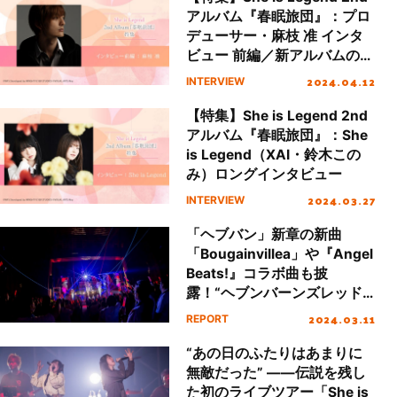
アルバム『春眠旅団』：プロ
デューサー・麻枝 准 インタ
ビュー 前編／新アルバムの魅
力、今作への想いに迫る
2024.04.12
INTERVIEW
【特集】She is Legend 2nd
アルバム『春眠旅団』：She
is Legend（XAI・鈴木この
み）ロングインタビュー
2024.03.27
INTERVIEW
「ヘブバン」新章の新曲
「Bougainvillea」や『Angel
Beats!』コラボ曲も披
露！“ヘブンバーンズレッド
LIVE 2024”レポート
2024.03.11
REPORT
“あの日のふたりはあまりに
無敵だった” ――伝説を残し
た初のライブツアー「She is