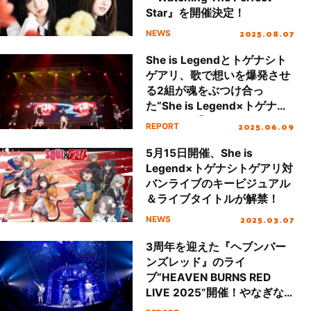
Star』を開催決定！
2025.08.07
NEWS
She is Legendとトゲナシト
ゲアリ、歌で想いを爆発させ
る2組が魂をぶつけ合っ
た“She is Legend×トゲナシ
トゲアリ 「SOUL &
2025.06.09
REPORT
CRY」”の様子を振り返る
5月15日開催、She is
Legend×トゲナシトゲアリ対
バンライブのキービジュアル
＆ライブタイトルが解禁！
2025.03.07
NEWS
3周年を迎えた『ヘブンバー
ンズレッド』のライ
ブ“HEAVEN BURNS RED
LIVE 2025”開催！やなぎな
ぎとShe is Legendの2組が