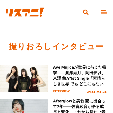
撮りおろしインタビュー
Ave Mujicaが世界に与えた衝
撃――渡瀬結月、岡田夢以、
米澤 茜が1st Single「素晴ら
しき世界 でも どこにもない
場所」とバンドの広がりを語
2024.04.25
INTERVIEW
る
Afterglowと美竹 蘭に出会っ
て7年――佐倉綾音が語る成
長と変化、これから見たい景