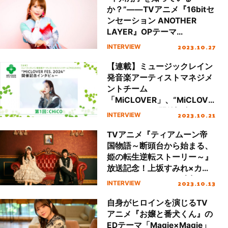
か？”――TVアニメ『16bitセ
ンセーション ANOTHER
LAYER』OPテーマ
「65535」と振り返る90年
2023.10.27
INTERVIEW
代の美少女ゲームブー
ム、“THE・しょこたん”が詰
【連載】ミュージックレイン
まった1枚を語り尽くす
発音楽アーティストマネジメ
ントチーム
「MiCLOVER」、“MiCLOVE
R FES. 2024”開催記念インタ
2023.10.21
INTERVIEW
ビュー 第1回：CHiCO
TVアニメ『ティアムーン帝
国物語～断頭台から始まる、
姫の転生逆転ストーリー～』
放送記念！上坂すみれ×カノ
エラナ、リスアニ！独占スペ
2023.10.13
INTERVIEW
シャル撮りおろしインタビュ
ー
自身がヒロインを演じるTV
アニメ『お嬢と番犬くん』の
EDテーマ「Magie×Magie」