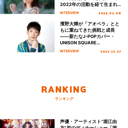
2022年の活動を経て生まれ
た自身の想いを語る
2023.02.08
INTERVIEW
濱野大輝が「アオペラ」とと
もに重ねてきた挑戦と成長
――新たなJ-POPカバー・
UNISON SQUARE
GARDEN「シュガーソングと
2022.12.27
INTERVIEW
ビターステップ」への手応え
を語る
RANKING
ランキング
声優・アーティスト“堀江由
衣”初のディナーショー「堀