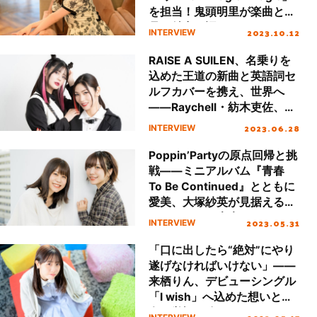
を担当！鬼頭明里が楽曲と作
品の魅力を語る
2023.10.12
INTERVIEW
RAISE A SUILEN、名乗りを
込めた王道の新曲と英語詞セ
ルフカバーを携え、世界へ
――Raychell・紡木吏佐、ニ
ューシングル「-N-E-M-E-S-
2023.06.28
INTERVIEW
I-S-」リリースインタビュー
Poppin’Partyの原点回帰と挑
戦――ミニアルバム『青春
To Be Continued』とともに
愛美、大塚紗英が見据える煌
めくバンドの未来とは？
2023.05.31
INTERVIEW
「口に出したら“絶対”にやり
遂げなければいけない」――
来栖りん、デビューシングル
「I wish」へ込めた想いと彼
女の覚悟に迫る