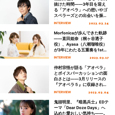
抜けた時間――3年目を迎え
る「アオペラ」への想いやゴ
スペラーズとの出会いを振り
返る
2023.03.24
INTERVIEW
Morfonicaが歩んできた軌跡
――直田姫奈（桐ヶ谷透子
役）、Ayasa（八潮瑠唯役）
が3年にわたる五重奏を1st
Album『QUINTET』ととも
2023.03.17
INTERVIEW
に語る
仲村宗悟が語る「アオペラ」
とボイスパーカッションの面
白さとは――3月リリースの
『アオペラ５』に収録される
最新楽曲とドラマパートに迫
2023.03.04
INTERVIEW
る
鬼頭明里、『暗黒兵士』EDテ
ーマ「Dear Doze Days」へ
込めた愛おしい気持ち――。