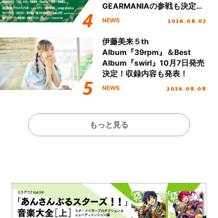
GEARMANIAの参戦も決定
し、初となる第3ステージの
2026.08.07
NEWS
全貌が明らかに！
伊藤美来５th
Album『39rpm』＆Best
Album『swirl』10月7日発売
決定！収録内容も発表！
2026.08.08
NEWS
もっと見る