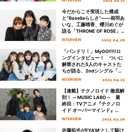
2023.05.17
INTERVIEW
今だからこそ実現した構成
と“Roseliaらしさ”――相羽あ
いな、工藤晴香、櫻川めぐが
語る「THRONE OF ROSE」
とライブへの想い
2023.04.28
INTERVIEW
「バンドリ！」MyGO!!!!!ロ
ングインタビュー！ ついに
解禁された5人のキャストた
ちが語る、2ndシングル「音
一会」とバンド活動への想い
2023.04.13
INTERVIEW
【連載】テクノロイド 徹底解
剖！ ～MUSIC LABO～ 最
終回：TVアニメ『テクノロ
イド オーバーマインド』
KNoCC 撮りおろしインタビ
2023.03.28
INTERVIEW
ュー
佐藤拓也がFYA’M’として駆け