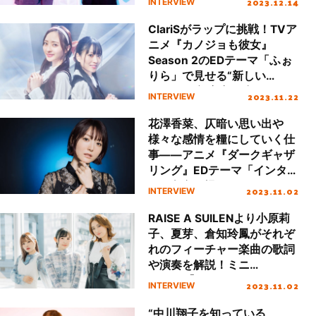
2023.12.14
INTERVIEW
ブ“Farbe”を語る
ClariSがラップに挑戦！TVア
ニメ『カノジョも彼女』
Season 2のEDテーマ「ふぉ
りら」で見せる“新しい
ClariS”の舞台裏に迫る！
2023.11.22
INTERVIEW
花澤香菜、仄暗い思い出や
様々な感情を糧にしていく仕
事――アニメ『ダークギャザ
リング』EDテーマ「インタリ
オ／灰色」撮りおろしインタ
2023.11.02
INTERVIEW
ビュー
RAISE A SUILENより小原莉
子、夏芽、倉知玲鳳がそれぞ
れのフィーチャー楽曲の歌詞
や演奏を解説！ミニ
Album『REVELATION』リリ
2023.11.02
INTERVIEW
ース記念撮りおろしインタビ
ュー
“中川翔子を知っている