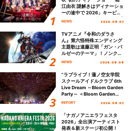
江由衣 謎解きはディナーショ
ーの途中で 2026」キービジ
ュアル＆グッズラインナップ
2026.08.07
NEWS
が公開！
TVアニメ『令和のダラさ
ん』第六怪特殊エンディング
主題歌は遠藤正明「ガン・バ
ルゼーのテーマ」！ノンクレ
ジットエンディング映像も公
2026.08.08
NEWS
開！
“ラブライブ！蓮ノ空女学院
スクールアイドルクラブ 6th
Live Dream ～Bloom Garden
Party～ ＜Bloom Garden
Party Stage／埼玉公演＞”
2026.08.07
REPORT
Day.2レポート！
「ナガノアニエラフェスタ
2026」全出演アーティスト
発表＆新ステージ初公開！