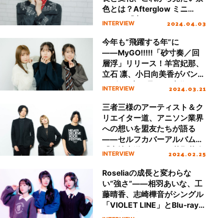
色とは？Afterglow ミニ
Album『忘れらんない日々の
2024.04.03
INTERVIEW
こと』インタビュー
今年も“飛躍する年”に
――MyGO!!!!!「砂寸奏／回
層浮」リリース！羊宮妃那、
立石 凛、小日向美香がバンド
の“今”を切り取った本作、
2024.03.21
INTERVIEW
MyGO!!!!!が見据える未来を
語る
三者三様のアーティスト＆ク
リエイター道、アニソン業界
への想いを盟友たちが語る
――セルフカバーアルバム
『産地直送Vol.01』草野華余
2024.02.25
INTERVIEW
子×田淵智也×堀江晶太 スペ
シャル鼎談
Roseliaの成長と変わらな
い“強さ”――相羽あいな、工
藤晴香、志崎樺音がシングル
「VIOLET LINE」とBlu-ray
付生産限定盤収録のライ