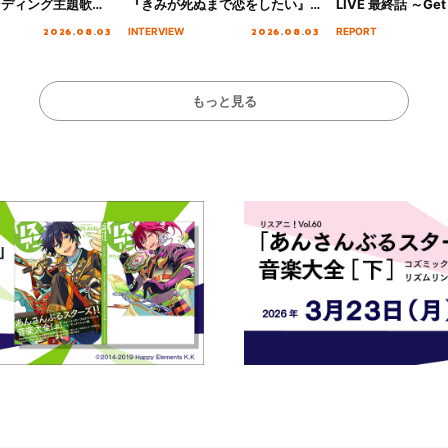
ンディング主題歌
『きみが死ぬまで恋をしたい』
LIVE 最終話 ～Get 
る☆きっとあえ
オープニング主題歌「Amore」
MIRAI!!!!!!!!!!!
2026.08.03
2026.08.03
INTERVIEW
REPORT
ズ先行配信開始！
インタビュー
を経てファイナル
演をレポート
もっと見る