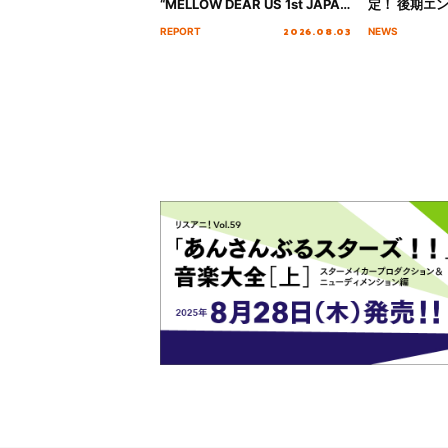
“MELLOW DEAR US 1st JAPAN
定！ 後期エ
Tour Final「NICE to meet YOU
「いつかわか
2026.08.03
REPORT
NEWS
!!」Dear 横浜BUNTAI”をレポー
る」TVサイ
ト!!