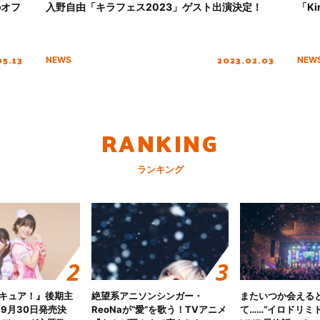
2のオフ
入野自由「キラフェス2023」ゲスト出演決定！
「Ki
05.13
2023.02.03
NEWS
NEW
RANKING
ランキング
キュア！』後期主
絶望系アニソンシンガー・
またいつか会える
 9月30日発売決
ReoNaが“愛”を歌う！TVアニメ
て……“イロドリミドリ