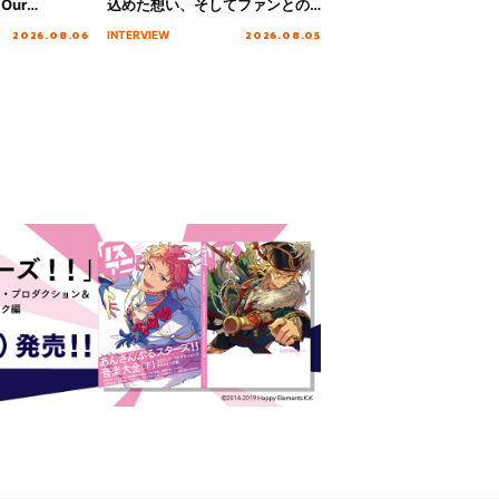
Our
込めた想い、そしてファンとの
!!!～”10年の活動
10周年の打ち上げライブを終え
2026.08.06
2026.08.05
INTERVIEW
を迎える本公
た心境を聞いた。