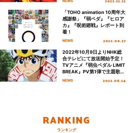
2022.11.11
NEWS
「TOHO animation 10周年大
感謝祭」『弱ペダ』『ヒロア
カ』『呪術廻戦』レポート到
着！
2022.09.27
NEWS
2022年10月9日よりNHK総
合テレビにて放送開始予定！
TVアニメ『弱虫ペダル LIMIT
BREAK』PV第1弾で主題歌も
解禁！
2022.08.14
NEWS
RANKING
ランキング