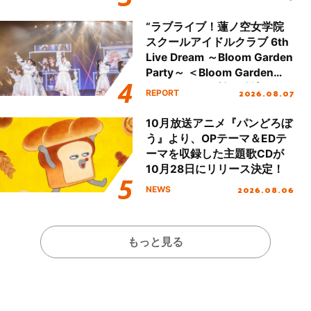
全貌が明らかに！
“ラブライブ！蓮ノ空女学院
スクールアイドルクラブ 6th
Live Dream ～Bloom Garden
Party～ ＜Bloom Garden
Party Stage／埼玉公演＞”
2026.08.07
REPORT
Day.1レポート！
10月放送アニメ『パンどろぼ
う』より、OPテーマ＆EDテ
ーマを収録した主題歌CDが
10月28日にリリース決定！
2026.08.06
NEWS
もっと見る