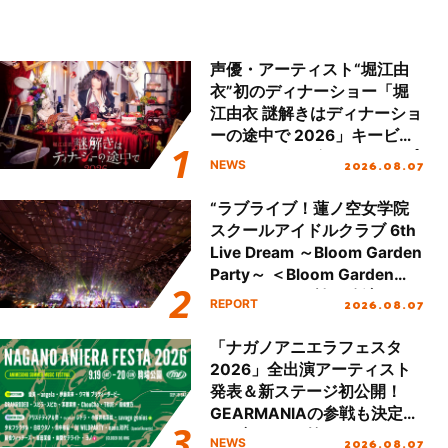
声優・アーティスト“堀江由
衣”初のディナーショー「堀
江由衣 謎解きはディナーショ
ーの途中で 2026」キービジ
ュアル＆グッズラインナップ
2026.08.07
NEWS
が公開！
“ラブライブ！蓮ノ空女学院
スクールアイドルクラブ 6th
Live Dream ～Bloom Garden
Party～ ＜Bloom Garden
Party Stage／埼玉公演＞”
2026.08.07
REPORT
Day.2レポート！
「ナガノアニエラフェスタ
2026」全出演アーティスト
発表＆新ステージ初公開！
GEARMANIAの参戦も決定
し、初となる第3ステージの
2026.08.07
NEWS