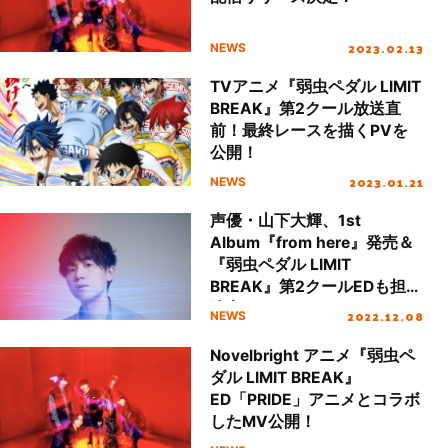
2023.02.13
NEWS
TVアニメ『弱虫ペダル LIMIT
BREAK』第2クール放送直
前！最終レースを描くPVを
公開！
2023.01.21
NEWS
声優・山下大輝、1st
Album『from here』発売＆
『弱虫ペダル LIMIT
BREAK』第2クールEDも担当
決定！
2022.12.08
NEWS
Novelbright アニメ『弱虫ペ
ダル LIMIT BREAK』
ED「PRIDE」アニメとコラボ
したMV公開！