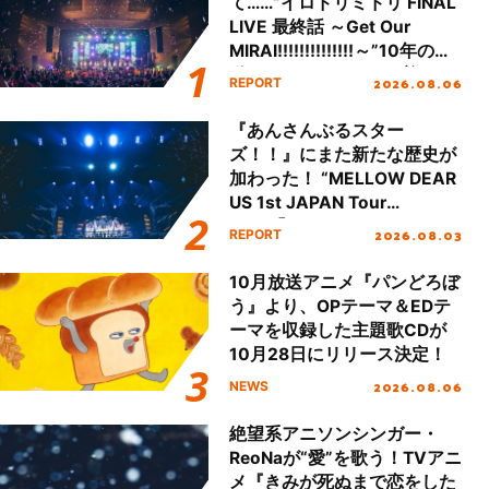
て……“イロドリミドリ FINAL
LIVE 最終話 ～Get Our
MIRAI!!!!!!!!!!!!!!～”10年の活
動を経てファイナルを迎える
2026.08.06
REPORT
本公演をレポート
『あんさんぶるスター
ズ！！』にまた新たな歴史が
加わった！ “MELLOW DEAR
US 1st JAPAN Tour
Final「NICE to meet YOU
2026.08.03
REPORT
!!」Dear 横浜BUNTAI”をレポ
ート!!
10月放送アニメ『パンどろぼ
う』より、OPテーマ＆EDテ
ーマを収録した主題歌CDが
10月28日にリリース決定！
2026.08.06
NEWS
絶望系アニソンシンガー・
ReoNaが“愛”を歌う！TVアニ
メ『きみが死ぬまで恋をした