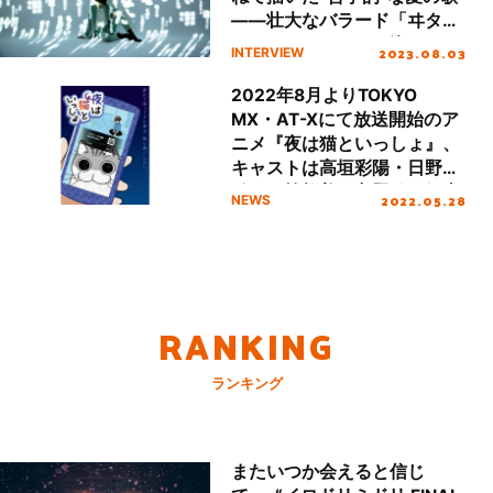
――壮大なバラード「ヰタ・
フィロソフィカ」に込められ
2023.08.03
INTERVIEW
た絶対に揺るがない想い
2022年8月よりTOKYO
MX・AT-Xにて放送開始のア
ニメ『夜は猫といっしょ』、
キャストは高垣彩陽・日野
聡・種﨑敦美！主題歌は伊東
2022.05.28
NEWS
歌詞太郎に決定！
RANKING
ランキング
またいつか会えると信じ