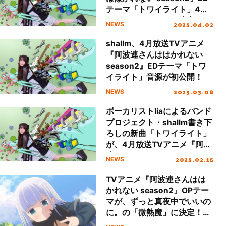
テーマ「トワイライト」4月8
日デジタルリリース決定！
2025.04.02
NEWS
shallm、4月放送TVアニメ
『阿波連さんははかれない
season2』EDテーマ「トワ
イライト」音源が初公開！
2025.03.08
NEWS
ボーカリストliaによるバンド
プロジェクト・shallm書き下
ろしの新曲「トワイライト」
が、4月放送TVアニメ『阿波
連さんははかれない
2025.02.15
NEWS
season2』EDテーマに決
定！
TVアニメ『阿波連さんはは
かれない season2』OPテー
マが、ずっと真夜中でいいの
に。の「微熱魔」に決定！ア
ニメ最新PVで音源初解禁