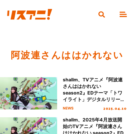
阿波連さんははかれない
shallm、TVアニメ『阿波連
さんははかれない
season2』EDテーマ「トワ
イライト」デジタルリリース
＆MV公開！水瀬いのり、寺
2025.04.10
NEWS
島拓篤からコメントも到着！
shallm、2025年4月放送開
始のTVアニメ『阿波連さん
ははかれない season2』ED