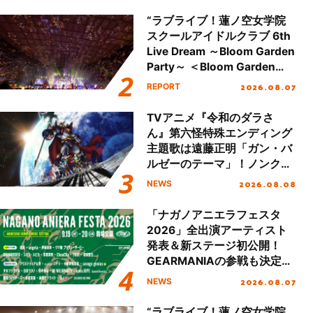
“ラブライブ！蓮ノ空女学院
スクールアイドルクラブ 6th
Live Dream ～Bloom Garden
Party～ ＜Bloom Garden
Party Stage／埼玉公演＞”
2026.08.07
REPORT
Day.2レポート！
TVアニメ『令和のダラさ
ん』第六怪特殊エンディング
主題歌は遠藤正明「ガン・バ
ルゼーのテーマ」！ノンクレ
ジットエンディング映像も公
2026.08.08
NEWS
開！
「ナガノアニエラフェスタ
2026」全出演アーティスト
発表＆新ステージ初公開！
GEARMANIAの参戦も決定
し、初となる第3ステージの
2026.08.07
NEWS
全貌が明らかに！
“ラブライブ！蓮ノ空女学院