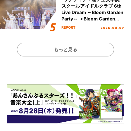
スクールアイドルクラブ 6th
Live Dream ～Bloom Garden
Party～ ＜Bloom Garden
Party Stage／埼玉公演＞”
2026.08.07
REPORT
Day.1レポート！
もっと見る