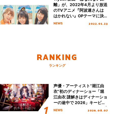
離」が、2022年4月より放送
のTVアニメ『阿波連さんは
はかれない』OPテーマに決
定！
2022.01.23
NEWS
RANKING
ランキング
声優・アーティスト“堀江由
衣”初のディナーショー「堀
江由衣 謎解きはディナーショ
ーの途中で 2026」キービジ
ュアル＆グッズラインナップ
2026.08.07
NEWS
が公開！