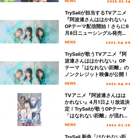
2025.01.24
NEWS
TrySailが担当するTVアニメ
『阿波連さんははかれない』
OPテーマ配信開始！さらに6
月8日ニューシングル発売決
定
2022.04.09
NEWS
TrySailが歌うTVアニメ『阿
波連さんははかれない』OP
テーマ「はなれない距離」の
ノンクレジット映像が公開！
2022.04.02
NEWS
TVアニメ『阿波連さんはは
かれない』4月1日より放送決
定！TrySailが歌うOPテーマ
「はなれない距離」が流れる
第2弾PVも解禁！
2022.02.20
NEWS
TrySail 新曲「はなれない距