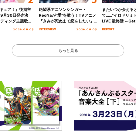
キュア！』後期主
絶望系アニソンシンガー・
またいつか会える
 9月30日発売決
ReoNaが“愛”を歌う！TVアニメ
て……“イロドリミドリ
ンディング主題歌
『きみが死ぬまで恋をしたい』
LIVE 最終話 ～Get 
る☆きっとあえ
オープニング主題歌「Amore」
MIRAI!!!!!!!!!!!
2026.08.03
2026.08.03
INTERVIEW
REPORT
ズ先行配信開始！
インタビュー
を経てファイナル
演をレポート
もっと見る