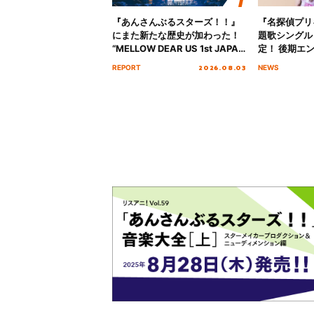
『あんさんぶるスターズ！！』
『名探偵プリ
にまた新たな歴史が加わった！
題歌シングル
“MELLOW DEAR US 1st JAPAN
定！ 後期エ
Tour Final「NICE to meet YOU
「いつかわか
2026.08.03
REPORT
NEWS
!!」Dear 横浜BUNTAI”をレポー
る」TVサイ
ト!!