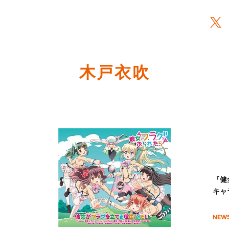
木戸衣吹
『健
キャ
NEW