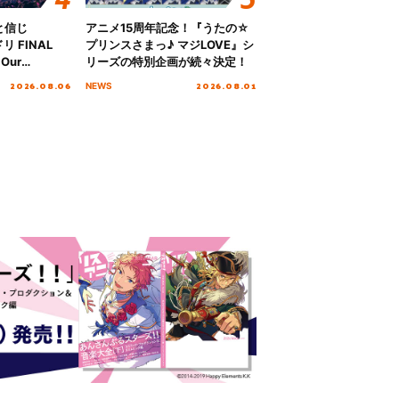
と信じ
アニメ15周年記念！『うたの☆
 FINAL
プリンスさまっ♪ マジLOVE』シ
Our
リーズの特別企画が続々決定！
!!!～”10年の活動
2026.08.06
2026.08.01
NEWS
を迎える本公