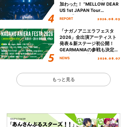
加わった！ “MELLOW DEAR
US 1st JAPAN Tour
Final「NICE to meet YOU
2026.08.03
REPORT
!!」Dear 横浜BUNTAI”をレポ
ート!!
「ナガノアニエラフェスタ
2026」全出演アーティスト
発表＆新ステージ初公開！
GEARMANIAの参戦も決定
し、初となる第3ステージの
2026.08.07
NEWS
全貌が明らかに！
もっと見る