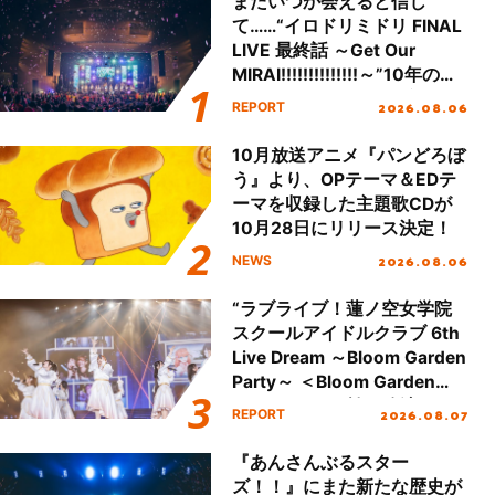
またいつか会えると信じ
て……“イロドリミドリ FINAL
LIVE 最終話 ～Get Our
MIRAI!!!!!!!!!!!!!!～”10年の活
動を経てファイナルを迎える
2026.08.06
REPORT
本公演をレポート
10月放送アニメ『パンどろぼ
う』より、OPテーマ＆EDテ
ーマを収録した主題歌CDが
10月28日にリリース決定！
2026.08.06
NEWS
“ラブライブ！蓮ノ空女学院
スクールアイドルクラブ 6th
Live Dream ～Bloom Garden
Party～ ＜Bloom Garden
Party Stage／埼玉公演＞”
2026.08.07
REPORT
Day.1レポート！
『あんさんぶるスター
ズ！！』にまた新たな歴史が