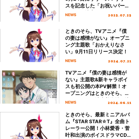
スを記念した「お祝いパーテ
ィー」も決定！
2025.07.25
NEWS
ときのそら、TVアニメ『僕
の妻は感情がない』オープニ
ング主題歌「おかえりなさ
い」9月11日リリース決定！
2024.07.21
NEWS
TVアニメ『僕の妻は感情が
ない』主題歌&新キャラボイ
スも初公開の本PV解禁！オ
ープニングはときのそら、エ
ンディングは清水美依紗に決
2024.06.11
NEWS
定！
ときのそら、最新ミニアルバ
ム『STAR STAR☆T』全曲ト
レーラー公開！小林愛香・菅
叶和出演のボイスドラマCD