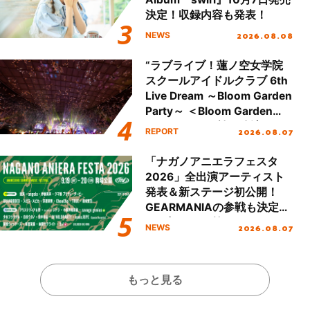
決定！収録内容も発表！
2026.08.08
NEWS
“ラブライブ！蓮ノ空女学院
スクールアイドルクラブ 6th
Live Dream ～Bloom Garden
Party～ ＜Bloom Garden
Party Stage／埼玉公演＞”
2026.08.07
REPORT
Day.2レポート！
「ナガノアニエラフェスタ
2026」全出演アーティスト
発表＆新ステージ初公開！
GEARMANIAの参戦も決定
し、初となる第3ステージの
2026.08.07
NEWS
全貌が明らかに！
もっと見る