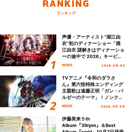
RANKING
ランキング
声優・アーティスト“堀江由
衣”初のディナーショー「堀
江由衣 謎解きはディナーショ
ーの途中で 2026」キービジ
ュアル＆グッズラインナップ
2026.08.07
NEWS
が公開！
TVアニメ『令和のダラさ
ん』第六怪特殊エンディング
主題歌は遠藤正明「ガン・バ
ルゼーのテーマ」！ノンクレ
ジットエンディング映像も公
2026.08.08
NEWS
開！
伊藤美来５th
Album『39rpm』＆Best
Album『swirl』10月7日発売