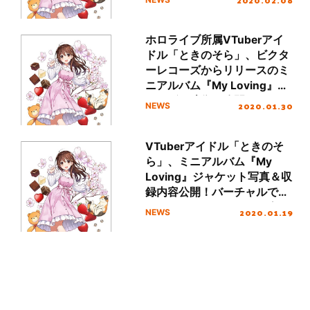
ベントの詳細も！
ホロライブ所属VTuberアイ
ドル「ときのそら」、ビクタ
ーレコーズからリリースのミ
ニアルバム『My Loving』テ
ィーザー映像を公開！
2020.01.30
NEWS
VTuberアイドル「ときのそ
ら」、ミニアルバム『My
Loving』ジャケット写真＆収
録内容公開！バーチャルでも
リアルでもときのそらに会え
2020.01.19
NEWS
る発売記念イベントの開催も
決定！