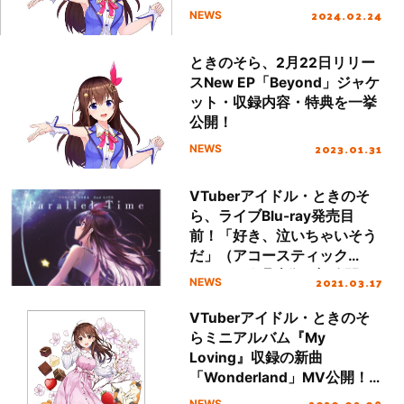
詳細も発表！
2024.02.24
NEWS
ときのそら、2月22日リリー
スNew EP「Beyond」ジャケ
ット・収録内容・特典を一挙
公開！
2023.01.31
NEWS
VTuberアイドル・ときのそ
ら、ライブBlu-ray発売目
前！「好き、泣いちゃいそう
だ」（アコースティック
ver.）の歌唱映像を初公開！
2021.03.17
NEWS
VTuberアイドル・ときのそ
らミニアルバム『My
Loving』収録の新曲
「Wonderland」MV公開！
購入特典絵柄＆インストアイ
2020.02.08
NEWS