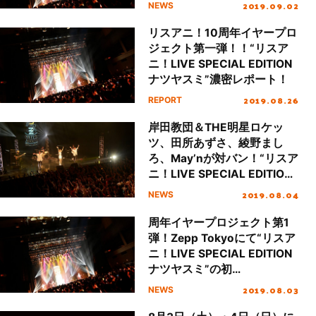
アーティスト&日時が決定！
2019.09.02
NEWS
リスアニ！10周年イヤープロ
ジェクト第一弾！！“リスア
ニ！LIVE SPECIAL EDITION
ナツヤスミ”濃密レポート！
2019.08.26
REPORT
岸田教団＆THE明星ロケッ
ツ、田所あずさ、綾野まし
ろ、May’nが対バン！“リスア
ニ！LIVE SPECIAL EDITION
ナツヤスミ”の2日
2019.08.04
NEWS
目“SUNDAY STAGE”が大団
円で終幕！
周年イヤープロジェクト第1
弾！Zepp Tokyoにて“リスア
ニ！LIVE SPECIAL EDITION
ナツヤスミ”の初
日“SATURDAY STAGE”が大
2019.08.03
NEWS
熱狂のなか終演！