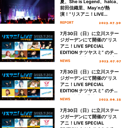
夏、She is Legend、halca、
前田佳織里、May’nが熱
演！“リスアニ！LIVE
SPECIAL EDITION ナツヤス
2023.07.30
REPORT
ミ”最速レポート
7月30日（日）に立川ステー
ジガーデンにて開催の“リス
アニ！LIVE SPECIAL
EDITION ナツヤスミ” のチケ
ット一般発売が7月8日（土）
2023.07.07
NEWS
10時よりスタート！ 公式グ
ッズ情報も解禁！
7月30日（日）に立川ステー
ジガーデンにて開催の“リス
アニ！LIVE SPECIAL
EDITION ナツヤスミ” のチケ
ット3次先行受付が6月26日
2023.06.25
NEWS
（月）正午よりスタート！
7月30日（日）に立川ステー
ジガーデンにて開催の“リス
アニ！LIVE SPECIAL