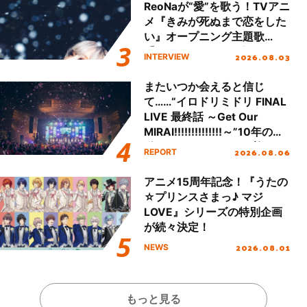
ReoNaが“愛”を歌う！TVアニ
メ『きみが死ぬまで恋をした
い』オープニング主題歌
「Amore」インタビュー
2026.08.03
INTERVIEW
またいつか会えると信じ
て……“イロドリミドリ FINAL
LIVE 最終話 ～Get Our
MIRAI!!!!!!!!!!!!!!～”10年の活
動を経てファイナルを迎える
2026.08.06
REPORT
本公演をレポート
アニメ15周年記念！『うたの
☆プリンスさまっ♪ マジ
LOVE』シリーズの特別企画
が続々決定！
2026.08.01
NEWS
もっと見る