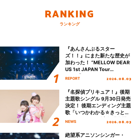
RANKING
ランキング
『あんさんぶるスター
ズ！！』にまた新たな歴史が
加わった！ “MELLOW DEAR
US 1st JAPAN Tour
Final「NICE to meet YOU
2026.08.03
REPORT
!!」Dear 横浜BUNTAI”をレポ
ート!!
『名探偵プリキュア！』後期
主題歌シングル 9月30日発売
決定！ 後期エンディング主題
歌「いつかわかる☆きっとあ
える」TVサイズ先行配信開
2026.08.03
NEWS
始！
絶望系アニソンシンガー・