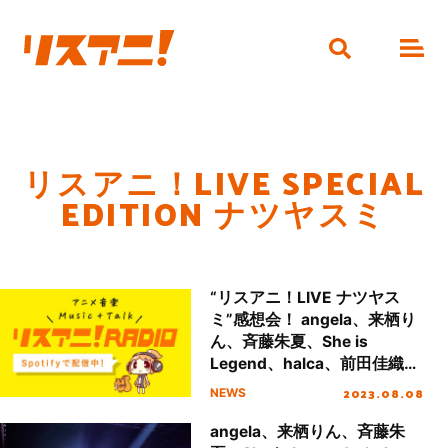
リスアニ！LIVE SPECIAL
EDITION ナツヤスミ
“リスアニ！LIVE ナツヤス
ミ”感想会！ angela、来栖り
ん、斉藤朱夏、She is
Legend、halca、前田佳織
里、May’n 全アクトの魅力を
2023.08.08
NEWS
振り返る【リスアニ！RADIO
#37】
angela、来栖りん、斉藤朱