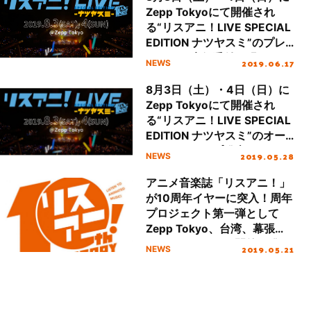
Zepp Tokyoにて開催され
る“リスアニ！LIVE SPECIAL
EDITION ナツヤスミ”のプレ
イガイド先行受付が明日18日
2019.06.17
NEWS
（火）正午よりスタート！
8月3日（土）・4日（日）に
Zepp Tokyoにて開催され
る“リスアニ！LIVE SPECIAL
EDITION ナツヤスミ”のオー
ルラインナップ発表！チケッ
2019.05.28
NEWS
ト最速先行もスタート！！
アニメ音楽誌「リスアニ！」
が10周年イヤーに突入！周年
プロジェクト第一弾として
Zepp Tokyo、台湾、幕張メ
ッセでのイベント開催を発
2019.05.21
NEWS
表！