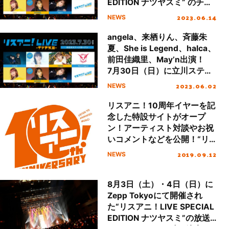
EDITION ナツヤスミ” のチケ
ット2次先行受付が6月15日
2023.06.14
NEWS
（木）正午よりスタート！
angela、来栖りん、斉藤朱
夏、She is Legend、halca、
前田佳織里、May’n出演！
7月30日（日）に立川ステー
ジガーデンにて“リスアニ！
2023.06.02
NEWS
LIVE SPECIAL EDITION ナツ
ヤスミ”開催決定！
リスアニ！10周年イヤーを記
念した特設サイトがオープ
ン！アーティスト対談やお祝
いコメントなどを公開！“リ
スアニ！LIVE SPECIAL
2019.09.12
NEWS
EDITION”ナツヤスミの配信も
決定！！
8月3日（土）・4日（日）に
Zepp Tokyoにて開催され
た“リスアニ！LIVE SPECIAL
EDITION ナツヤスミ”の放送