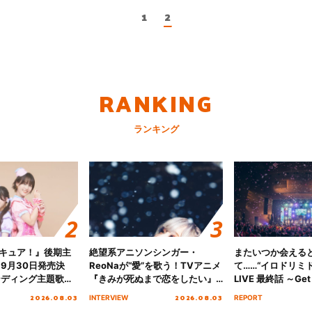
1
2
RANKING
ランキング
キュア！』後期主
絶望系アニソンシンガー・
またいつか会える
 9月30日発売決
ReoNaが“愛”を歌う！TVアニメ
て……“イロドリミドリ
ンディング主題歌
『きみが死ぬまで恋をしたい』
LIVE 最終話 ～Get 
る☆きっとあえ
オープニング主題歌「Amore」
MIRAI!!!!!!!!!!!
2026.08.03
2026.08.03
INTERVIEW
REPORT
ズ先行配信開始！
インタビュー
を経てファイナル