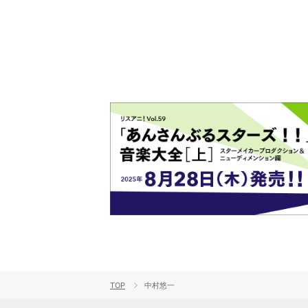
ト!!
TOP
中村悠一