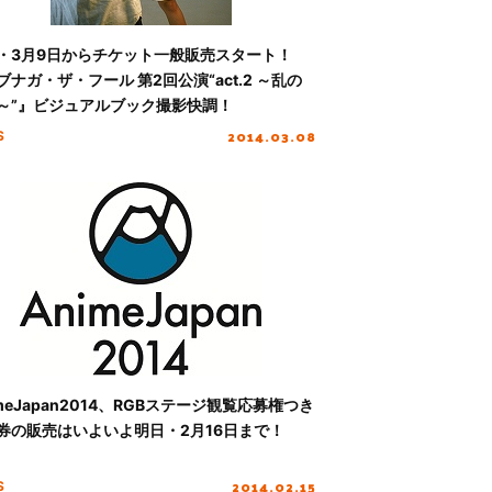
・3月9日からチケット一般販売スタート！
ブナガ・ザ・フール 第2回公演“act.2 ～乱の
～”』ビジュアルブック撮影快調！
2014.03.08
S
imeJapan2014、RGBステージ観覧応募権つき
券の販売はいよいよ明日・2月16日まで！
2014.02.15
S