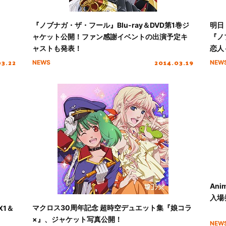
！
『ノブナガ・ザ・フール』Blu-ray＆DVD第1巻ジ
明日
ャケット公開！ファン感謝イベントの出演予定キ
『ノ
ャストも発表！
恋人
03.22
2014.03.19
NEWS
NEW
An
入場
マクロス30周年記念 超時空デュエット集『娘コラ
X1＆
×』、ジャケット写真公開！
NEW