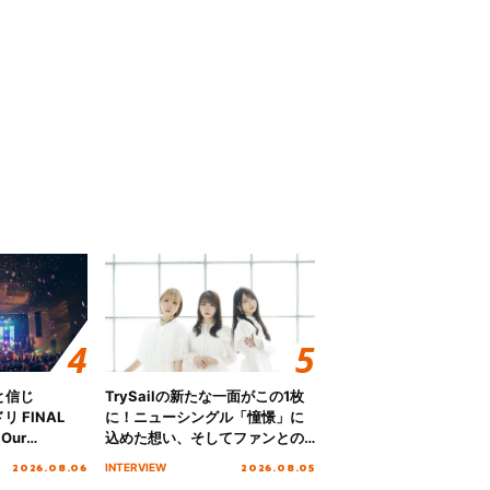
と信じ
TrySailの新たな一面がこの1枚
 FINAL
に！ニューシングル「憧憬」に
Our
込めた想い、そしてファンとの
!!!～”10年の活動
10周年の打ち上げライブを終え
2026.08.06
2026.08.05
INTERVIEW
を迎える本公
た心境を聞いた。