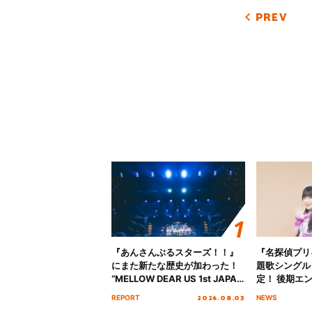
PREV
『あんさんぶるスターズ！！』
『名探偵プリ
にまた新たな歴史が加わった！
題歌シングル
“MELLOW DEAR US 1st JAPAN
定！ 後期エ
Tour Final「NICE to meet YOU
「いつかわか
2026.08.03
REPORT
NEWS
!!」Dear 横浜BUNTAI”をレポー
る」TVサイ