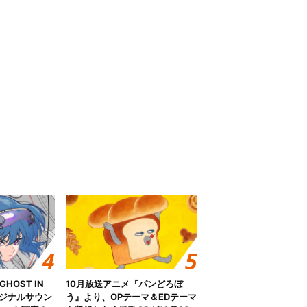
HOST IN
10月放送アニメ『パンどろぼ
オリジナルサウン
う』より、OPテーマ＆EDテーマ