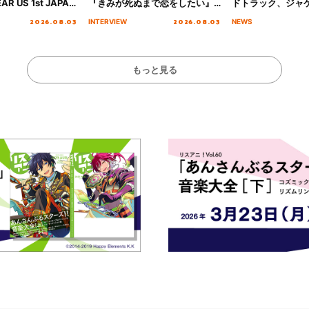
AR US 1st JAPAN
『きみが死ぬまで恋をしたい』
ドトラック、ジャ
NICE to meet YOU
オープニング主題歌「Amore」
収録楽曲を公開！
2026.08.03
2026.08.03
INTERVIEW
NEWS
横浜BUNTAI”をレポー
インタビュー
もっと見る