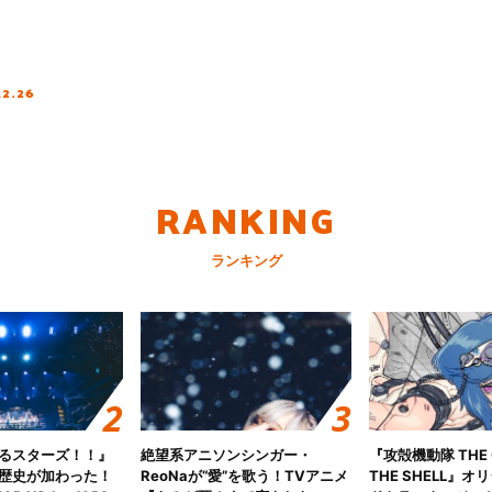
12.26
RANKING
ランキング
るスターズ！！』
絶望系アニソンシンガー・
『攻殻機動隊 THE G
歴史が加わった！
ReoNaが“愛”を歌う！TVアニメ
THE SHELL』