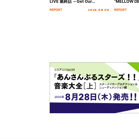
LIVE 最終話 ～Get Our
“MELLOW DE
MIRAI!!!!!!!!!!!!!!～”10年の活動
Tour Final「
2026.08.06
REPORT
REPORT
を経てファイナルを迎える本公
!!」Dear 
演をレポート
ト!!