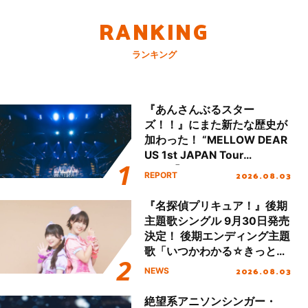
RANKING
ランキング
『あんさんぶるスター
ズ！！』にまた新たな歴史が
加わった！ “MELLOW DEAR
US 1st JAPAN Tour
Final「NICE to meet YOU
2026.08.03
REPORT
!!」Dear 横浜BUNTAI”をレポ
ート!!
『名探偵プリキュア！』後期
主題歌シングル 9月30日発売
決定！ 後期エンディング主題
歌「いつかわかる☆きっとあ
える」TVサイズ先行配信開
2026.08.03
NEWS
始！
絶望系アニソンシンガー・