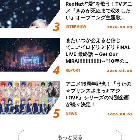
ReoNaが“愛”を歌う！TVアニ
メ『きみが死ぬまで恋をした
い』オープニング主題歌
「Amore」インタビュー
2026.08.03
INTERVIEW
またいつか会えると信じ
て……“イロドリミドリ FINAL
LIVE 最終話 ～Get Our
MIRAI!!!!!!!!!!!!!!～”10年の活
動を経てファイナルを迎える
2026.08.06
REPORT
本公演をレポート
アニメ15周年記念！『うたの
☆プリンスさまっ♪ マジ
LOVE』シリーズの特別企画
が続々決定！
2026.08.01
NEWS
もっと見る