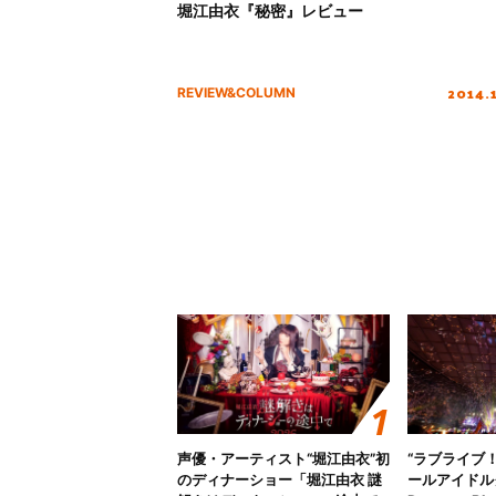
堀江由衣『秘密』レビュー
2014.
REVIEW&COLUMN
声優・アーティスト“堀江由衣”初
“ラブライブ
のディナーショー「堀江由衣 謎
ールアイドルクラ