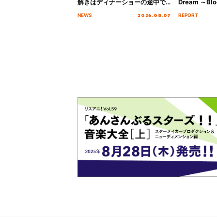
解きはディナーショーの途中で
Dream ～Blo
2026」キービジュアル＆グッズ
～ ＜Bloom G
2026.08.07
NEWS
REPORT
ラインナップが公開！
Stage／埼玉
ート！