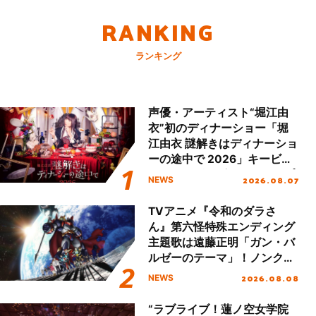
RANKING
ランキング
声優・アーティスト“堀江由
衣”初のディナーショー「堀
江由衣 謎解きはディナーショ
ーの途中で 2026」キービジ
ュアル＆グッズラインナップ
2026.08.07
NEWS
が公開！
TVアニメ『令和のダラさ
ん』第六怪特殊エンディング
主題歌は遠藤正明「ガン・バ
ルゼーのテーマ」！ノンクレ
ジットエンディング映像も公
2026.08.08
NEWS
開！
“ラブライブ！蓮ノ空女学院