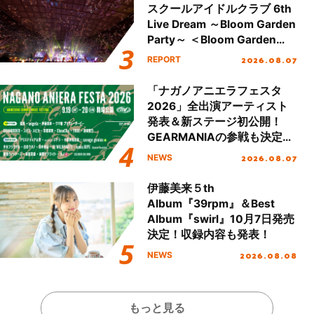
スクールアイドルクラブ 6th
Live Dream ～Bloom Garden
Party～ ＜Bloom Garden
Party Stage／埼玉公演＞”
2026.08.07
REPORT
Day.2レポート！
「ナガノアニエラフェスタ
2026」全出演アーティスト
発表＆新ステージ初公開！
GEARMANIAの参戦も決定
し、初となる第3ステージの
2026.08.07
NEWS
全貌が明らかに！
伊藤美来５th
Album『39rpm』＆Best
Album『swirl』10月7日発売
決定！収録内容も発表！
2026.08.08
NEWS
もっと見る