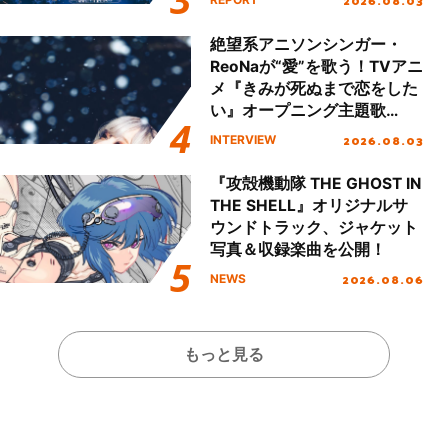
2026.08.03
!!」Dear 横浜BUNTAI”をレポ
ート!!
絶望系アニソンシンガー・
ReoNaが“愛”を歌う！TVアニ
メ『きみが死ぬまで恋をした
い』オープニング主題歌
「Amore」インタビュー
2026.08.03
INTERVIEW
『攻殻機動隊 THE GHOST IN
THE SHELL』オリジナルサ
ウンドトラック、ジャケット
写真＆収録楽曲を公開！
2026.08.06
NEWS
もっと見る