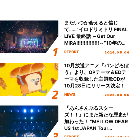
またいつか会えると信じ
て……“イロドリミドリ FINAL
LIVE 最終話 ～Get Our
MIRAI!!!!!!!!!!!!!!～”10年の活
動を経てファイナルを迎える
2026.08.06
REPORT
本公演をレポート
10月放送アニメ『パンどろぼ
う』より、OPテーマ＆EDテ
ーマを収録した主題歌CDが
10月28日にリリース決定！
2026.08.06
NEWS
『あんさんぶるスター
ズ！！』にまた新たな歴史が
加わった！ “MELLOW DEAR
US 1st JAPAN Tour
Final「NICE to meet YOU
REPORT