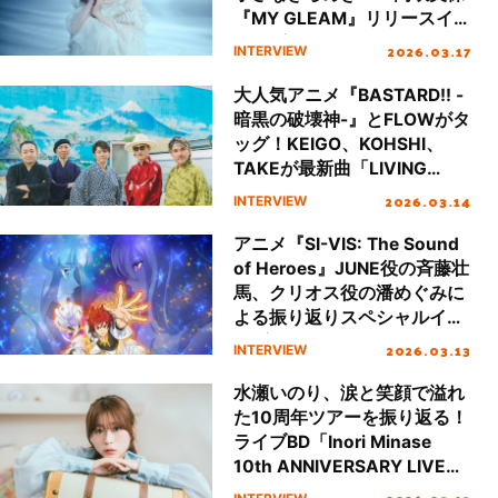
『MY GLEAM』リリースイ
ンタビュー
2026.03.17
INTERVIEW
大人気アニメ『BASTARD!! -
暗黒の破壊神-』とFLOWがタ
ッグ！KEIGO、KOHSHI、
TAKEが最新曲「LIVING
DEAD」の制作秘話を語る。
2026.03.14
INTERVIEW
アニメ『SI-VIS: The Sound
of Heroes』JUNE役の斉藤壮
馬、クリオス役の潘めぐみに
よる振り返りスペシャルイン
タビュー！
2026.03.13
INTERVIEW
水瀬いのり、涙と笑顔で溢れ
た10周年ツアーを振り返る！
ライブBD「Inori Minase
10th ANNIVERSARY LIVE
TOUR Travel Record」ロン