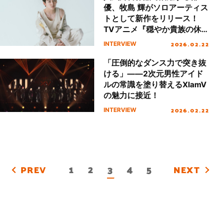
優、牧島 輝がソロアーティス
トとして新作をリリース！
TVアニメ『穏やか貴族の休
暇のすすめ。』のオープニン
2026.02.22
INTERVIEW
グ主題歌「Gypso」のアルバ
ムバージョンを含む７曲入り
「圧倒的なダンス力で突き抜
のミニアルバム『ガッシュ』
ける」――2次元男性アイド
について話を聞いた
ルの常識を塗り替えるXlamV
の魅力に接近！
2026.02.22
INTERVIEW
1
2
3
4
5
PREV
NEXT