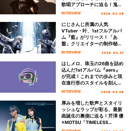
歌唱アプローチに迫る！鬼頭
明里「光よ、僕に。」リリー
2026.02.28
INTERVIEW
スインタビュー
にじさんじ所属の人気
VTuber・叶、1stフルアルバ
ム『藍』がリリース！「あ
盤」クリエイターの制作秘話
に迫る
2026.02.27
INTERVIEW
はしメロ、珠玉の26曲を詰め
込んだ1stアルバム『aero』
が完成！これまでの歩みと現
在進行形のスタイルを刻んだ
ポップな世界観を紐解く
2026.02.26
INTERVIEW
厚みを増した歌声とスタイリ
ッシュなラップが彩る、最新
曲誕生の裏側に迫る！芹澤 優
×MOTSU「TIMELESS
POWER feat. MOTSU」スペ
2026.02.25
INTERVIEW