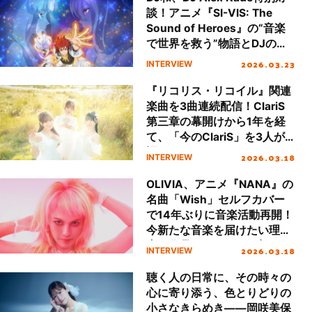
楽の未来
談！アニメ『SI-VIS: The
Sound of Heroes』の“音楽
で世界を救う”物語とDJの親
和性
2026.03.23
INTERVIEW
『リコリス・リコイル』関連
楽曲を3曲連続配信！ClariS
第三章の幕開けから1年を経
て、「今のClariS」を3人が
語る。
2026.03.18
INTERVIEW
OLIVIA、アニメ『NANA』の
名曲「Wish」セルフカバー
で14年ぶりに音楽活動再開！
今新たな音楽を届けたい理
由、作品とレイラへの想いを
2026.03.18
INTERVIEW
語る
聴く人の日常に、その時々の
心に寄り添う、色とりどりの
小さなきらめき――岡咲美保