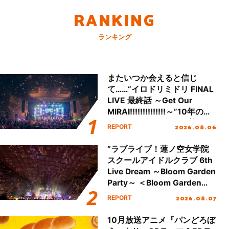
RANKING
ランキング
またいつか会えると信じ
て……“イロドリミドリ FINAL
LIVE 最終話 ～Get Our
MIRAI!!!!!!!!!!!!!!～”10年の活
動を経てファイナルを迎える
2026.08.06
REPORT
本公演をレポート
“ラブライブ！蓮ノ空女学院
スクールアイドルクラブ 6th
Live Dream ～Bloom Garden
Party～ ＜Bloom Garden
Party Stage／埼玉公演＞”
2026.08.07
REPORT
Day.2レポート！
10月放送アニメ『パンどろぼ