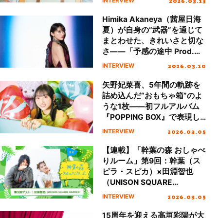
2026.03.13
INTERVIEW
グインタビュー
Himika Akaneya（茜屋日海
夏）が自身の“武器”を通じて
まとわせた、きれいさと切な
さ――「予感の途中 Prod.
☆Taku Takahashi (m-flo)」
2026.03.10
INTERVIEW
リリースインタビュー
矢野妃菜喜、5年間の軌跡を
詰め込んだ“おもちゃ箱”のよ
うな1枚――初フルアルバム
『POPPING BOX』で表現し
た多彩なアーティスト像に迫
2026.03.05
INTERVIEW
る！
【連載】「幹葉の森 おしゃべ
りルーム」第9回：幹葉（ス
ピラ・スピカ）×田淵智也
（UNISON SQUARE
GARDEN）
2026.03.05
INTERVIEW
15周年を迎える高垣彩陽が大