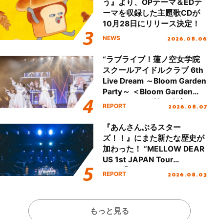
う』より、OPテーマ＆EDテ
ーマを収録した主題歌CDが
10月28日にリリース決定！
2026.08.06
NEWS
“ラブライブ！蓮ノ空女学院
スクールアイドルクラブ 6th
Live Dream ～Bloom Garden
Party～ ＜Bloom Garden
Party Stage／埼玉公演＞”
2026.08.07
REPORT
Day.1レポート！
『あんさんぶるスター
ズ！！』にまた新たな歴史が
加わった！ “MELLOW DEAR
US 1st JAPAN Tour
Final「NICE to meet YOU
2026.08.03
REPORT
!!」Dear 横浜BUNTAI”をレポ
ート!!
もっと見る