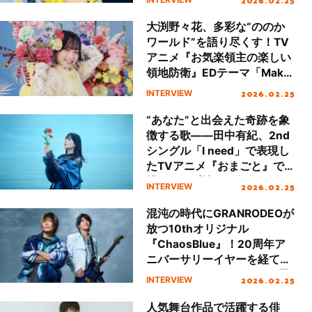
シャル対談
大渕野々花、多彩な“ののか
ワールド”を語り尽くす！TV
アニメ『お気楽領主の楽しい
領地防衛』EDテーマ「Make
it」インタビュー
2026.02.25
INTERVIEW
“あなた”と出会えた奇跡を象
徴する歌――田中有紀、2nd
シングル「I need」で表現し
たTVアニメ『おまごと』で
描かれる“覚悟”と自身の“あり
2026.02.25
INTERVIEW
がとう”の気持ち
混沌の時代にGRANRODEOが
放つ10thオリジナル
『ChaosBlue』！20周年ア
ニバーサリーイヤーを経て
KISHOWとe-ZUKAは何を思
2026.02.25
INTERVIEW
うのか。
人気舞台作品で活躍する俳