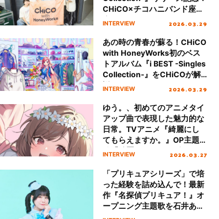
CHiCO×チコハニバンド座談
会！
2026.03.29
INTERVIEW
あの時の青春が蘇る！CHiCO
with HoneyWorks初のベス
トアルバム『i BEST -Singles
Collection-』をCHiCOが解
説！
2026.03.29
INTERVIEW
ゆう。、初めてのアニメタイ
アップ曲で表現した魅力的な
日常。TVアニメ『綺麗にし
てもらえますか。』OP主題
歌「綺麗。」インタビュー！
2026.03.27
INTERVIEW
「プリキュアシリーズ」で培
った経験を詰め込んで！最新
作『名探偵プリキュア！』オ
ープニング主題歌を石井あみ
が語り尽くす。