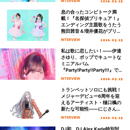
2026.03.25
INTERVIEW
息の合ったコンビトーク満
載！『名探偵プリキュア！』
エンディング主題歌をうたう
熊田茜音＆増井優花がプリキ
ュア愛を語り合う。
2026.03.25
INTERVIEW
私は歌に恋したい！――伊達
さゆり、ポップでキュートな
ミニアルバム
『Party!Party!!Party!!!』で
待望のソロデビュー！
2026.03.25
INTERVIEW
トランペットソロにも挑戦！
メジャーデビュー6周年を迎
えるアーティスト・樋口楓の
新たな可能性――にじさん
じ・樋口楓×TAKE（FLOW）
2026.03.25
INTERVIEW
が語るミニアルバム
『PLATFORM』とVTuber音
DJ和、DJ Alex Kade特別対