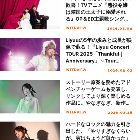
歓喜！TVアニメ『悪役令嬢
は隣国の王太子に溺愛され
る』OP＆ED主題歌シングル
で実現した城田優との初デュ
2026.03.04
INTERVIEW
エットを語る
Liyuuの5年の歩みと成長が映
像で蘇る！『Liyuu Concert
TOUR 2025「Thankful｜
Anniversary」～Tour
Documentary～』リリース
2026.03.02
INTERVIEW
インタビュー
ストーリー原案を務めたアド
ベンチャーゲームも発表し、
リンクしてより深く楽しめる
作品に。やなぎなぎ、新作ア
ルバム『Green Light』イン
2026.02.28
INTERVIEW
タビュー
ハードなロックの魅力を引き
出した、「やりすぎなくらい
が、実はちょうど良かった」