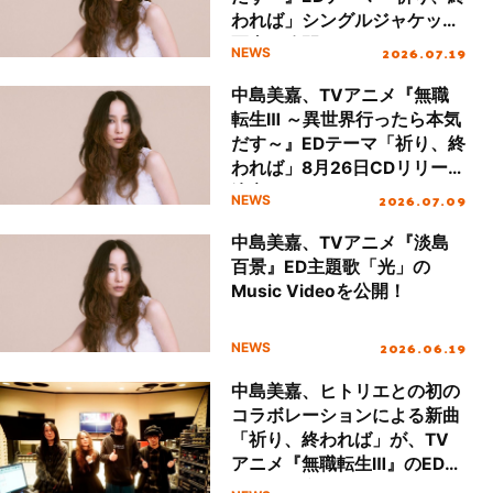
われば」シングルジャケット
写真を公開！
2026.07.19
NEWS
中島美嘉、TVアニメ『無職
転生Ⅲ ～異世界行ったら本気
だす～』EDテーマ「祈り、終
われば」8月26日CDリリース
決定！
2026.07.09
NEWS
中島美嘉、TVアニメ『淡島
百景』ED主題歌「光」の
Music Videoを公開！
2026.06.19
NEWS
中島美嘉、ヒトリエとの初の
コラボレーションによる新曲
「祈り、終われば」が、TV
アニメ『無職転生Ⅲ』のEDテ
ーマに決定！