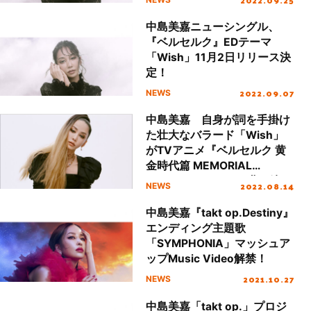
中島美嘉ニューシングル、
『ベルセルク』EDテーマ
「Wish」11月2日リリース決
定！
2022.09.07
NEWS
中島美嘉 自身が詞を手掛け
た壮大なバラード「Wish」
がTVアニメ『ベルセルク 黄
金時代篇 MEMORIAL
EDITION』EDテーマ曲に決
2022.08.14
NEWS
定！
中島美嘉『takt op.Destiny』
エンディング主題歌
「SYMPHONIA」マッシュア
ップMusic Video解禁！
2021.10.27
NEWS
中島美嘉「takt op.」プロジ