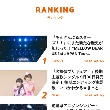
RANKING
ランキング
『あんさんぶるスター
ズ！！』にまた新たな歴史が
加わった！ “MELLOW DEAR
US 1st JAPAN Tour
Final「NICE to meet YOU
2026.08.03
REPORT
!!」Dear 横浜BUNTAI”をレポ
ート!!
『名探偵プリキュア！』後期
主題歌シングル 9月30日発売
決定！ 後期エンディング主題
歌「いつかわかる☆きっとあ
える」TVサイズ先行配信開
2026.08.03
NEWS
始！
絶望系アニソンシンガー・