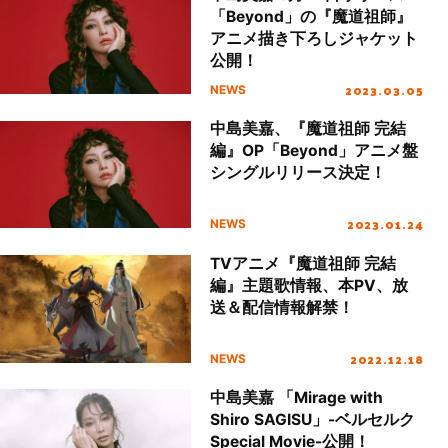
「Beyond」の『魔道祖師』
アニメ描き下ろしジャケット
公開！
2023.03.05
NEWS
中島美嘉、『魔道祖師 完結
編』OP「Beyond」アニメ盤
シングルリリース決定！
2023.01.24
NEWS
TVアニメ『魔道祖師 完結
編』主題歌情報、本PV、放
送＆配信情報解禁！
2022.12.18
NEWS
中島美嘉 「Mirage with
Shiro SAGISU」-ベルセルク
Special Movie-公開！