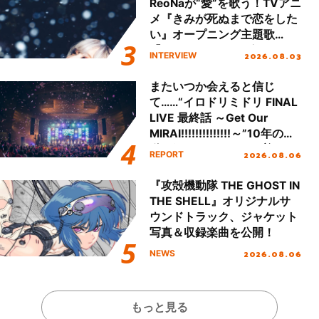
ReoNaが“愛”を歌う！TVアニ
メ『きみが死ぬまで恋をした
い』オープニング主題歌
「Amore」インタビュー
2026.08.03
INTERVIEW
またいつか会えると信じ
て……“イロドリミドリ FINAL
LIVE 最終話 ～Get Our
MIRAI!!!!!!!!!!!!!!～”10年の活
動を経てファイナルを迎える
2026.08.06
REPORT
本公演をレポート
『攻殻機動隊 THE GHOST IN
THE SHELL』オリジナルサ
ウンドトラック、ジャケット
写真＆収録楽曲を公開！
2026.08.06
NEWS
もっと見る