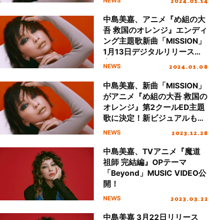
2024.01.14
NEWS
中島美嘉、アニメ『め組の大
吾 救国のオレンジ』エンディ
ング主題歌新曲「MISSION」
1月13日デジタルリリース決
定！
2024.01.08
NEWS
中島美嘉、新曲「MISSION」
がアニメ『め組の大吾 救国の
オレンジ』第2クールED主題
歌に決定！新ビジュアルも公
開！
2023.12.28
NEWS
中島美嘉、TVアニメ『魔道
祖師 完結編』OPテーマ
「Beyond」MUSIC VIDEO公
開！
2023.03.22
NEWS
中島美嘉 3月22日リリース