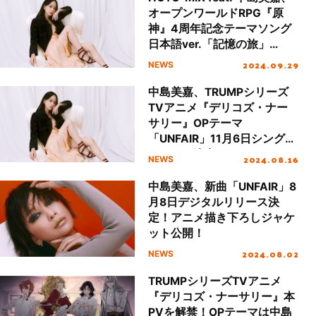
オープンワールドRPG『原
神』4周年記念テーマソング
日本語ver.「記憶の旅」
MUSIC VIDEO解禁！
2024.09.29
NEWS
中島美嘉、TRUMPシリーズ
TVアニメ『デリコズ・ナー
サリー』OPテーマ
「UNFAIR」11月6日シングル
リリース決定！
2024.08.16
NEWS
中島美嘉、新曲「UNFAIR」8
月8日デジタルリリース決
定！アニメ描き下ろしジャケ
ット公開！
2024.08.02
NEWS
TRUMPシリーズTVアニメ
『デリコズ・ナーサリー』本
PVを解禁！OPテーマは中島