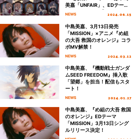
美嘉「UNFAIR」、EDテーマ
はAnonymouz「Prayer」に
2024.06.15
NEWS
決定！
中島美嘉、3月13日発売
「MISSION」×アニメ『め組
の大吾 救国のオレンジ』コラ
ボMV解禁！
2024.03.12
NEWS
中島美嘉、『機動戦士ガンダ
ムSEED FREEDOM』挿入歌
「望郷」を担当！配信もスタ
ート！
2024.01.27
NEWS
中島美嘉、『め組の大吾 救国
のオレンジ』EDテーマ
「MISSION」3月13日シング
ルリリース決定！