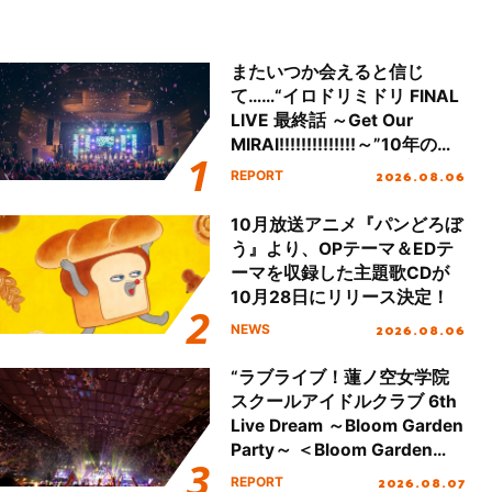
またいつか会えると信じ
て……“イロドリミドリ FINAL
LIVE 最終話 ～Get Our
MIRAI!!!!!!!!!!!!!!～”10年の活
動を経てファイナルを迎える
2026.08.06
REPORT
本公演をレポート
10月放送アニメ『パンどろぼ
う』より、OPテーマ＆EDテ
ーマを収録した主題歌CDが
10月28日にリリース決定！
2026.08.06
NEWS
“ラブライブ！蓮ノ空女学院
スクールアイドルクラブ 6th
Live Dream ～Bloom Garden
Party～ ＜Bloom Garden
Party Stage／埼玉公演＞”
2026.08.07
REPORT