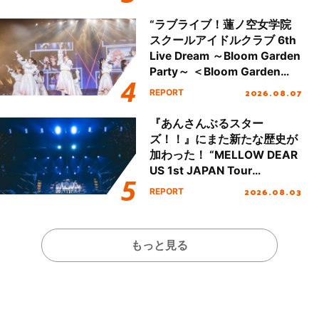
Day.2レポート！
“ラブライブ！蓮ノ空女学院
スクールアイドルクラブ 6th
Live Dream ～Bloom Garden
Party～ ＜Bloom Garden
Party Stage／埼玉公演＞”
2026.08.07
REPORT
Day.1レポート！
『あんさんぶるスター
ズ！！』にまた新たな歴史が
加わった！ “MELLOW DEAR
US 1st JAPAN Tour
Final「NICE to meet YOU
2026.08.03
REPORT
!!」Dear 横浜BUNTAI”をレポ
ート!!
もっと見る