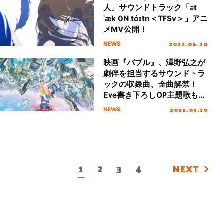
人」サウンドトラック「ət
ˈæk 0N tάɪtn＜TFSv＞」アニ
メMV公開！
2022.06.20
NEWS
映画『バブル』、澤野弘之が
劇伴を担当するサウンドトラ
ックの収録曲、全曲解禁！
Eve書き下ろしOP主題歌も収
録！
2022.05.10
NEWS
1
2
3
4
NEXT