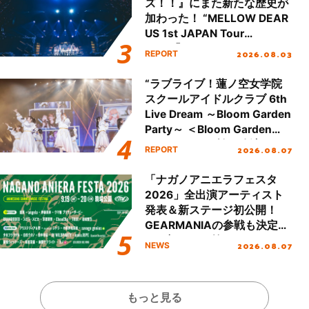
ズ！！』にまた新たな歴史が
加わった！ “MELLOW DEAR
US 1st JAPAN Tour
Final「NICE to meet YOU
2026.08.03
REPORT
!!」Dear 横浜BUNTAI”をレポ
ート!!
“ラブライブ！蓮ノ空女学院
スクールアイドルクラブ 6th
Live Dream ～Bloom Garden
Party～ ＜Bloom Garden
Party Stage／埼玉公演＞”
2026.08.07
REPORT
Day.1レポート！
「ナガノアニエラフェスタ
2026」全出演アーティスト
発表＆新ステージ初公開！
GEARMANIAの参戦も決定
し、初となる第3ステージの
2026.08.07
NEWS
全貌が明らかに！
もっと見る