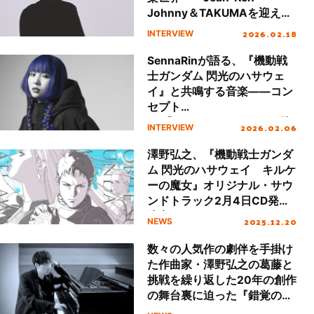
Johnny＆TAKUMAを迎えた
SawanoHiroyuki[nZk]
2026.02.18
INTERVIEW
「PROVANT」から多彩な劇
伴まで
SennaRinが語る、『機動戦
士ガンダム 閃光のハサウェ
イ』と共鳴する音楽――コン
セプト
EP『LOSTandFOUND』に込
2026.02.06
INTERVIEW
めた“喪失とめぐりあい”の美
学
澤野弘之、『機動戦士ガンダ
ム 閃光のハサウェイ キルケ
ーの魔女』オリジナル・サウ
ンドトラック2月4日CD発売
決定！
2025.12.20
NEWS
数々の人気作の劇伴を手掛け
た作曲家・澤野弘之の葛藤と
挑戦を繰り返した20年の創作
の舞台裏に迫った『錯覚の
音』、2026年2月3日発売決