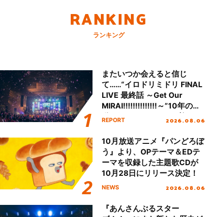
RANKING
ランキング
またいつか会えると信じ
て……“イロドリミドリ FINAL
LIVE 最終話 ～Get Our
MIRAI!!!!!!!!!!!!!!～”10年の活
動を経てファイナルを迎える
2026.08.06
REPORT
本公演をレポート
10月放送アニメ『パンどろぼ
う』より、OPテーマ＆EDテ
ーマを収録した主題歌CDが
10月28日にリリース決定！
2026.08.06
NEWS
『あんさんぶるスター