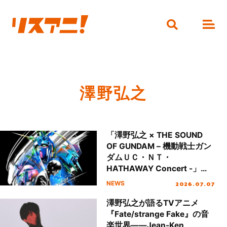
澤野弘之
「澤野弘之 × THE SOUND
OF GUNDAM – 機動戦士ガン
ダムＵＣ・ＮＴ・
HATHAWAY Concert -」
2027年2月27日(土)に開催決
2026.07.07
NEWS
定！チケット先行抽選受付開
始！
澤野弘之が語るTVアニメ
『Fate/strange Fake』の音
楽世界――Jean-Ken