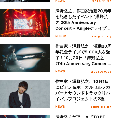
2025.11.28
NEWS
定！
澤野弘之、作曲家活動20周年
を記念したイベント“澤野弘
之 20th Anniversary
Concert × Aniplex”ライブレ
ポート
2025.10.07
REPORT
作曲家・澤野弘之、活動20周
年記念ライブで5,000人を魅
了！10月20日「澤野弘之
20th Anniversary Concert
× Aniplex」有料配信決定！
2025.09.25
NEWS
作曲家・澤野弘之、10月1日
にピアノ＆ボーカルセルフカ
バーとサウンドトラックリバ
イバルプロジェクトの2枚組
アルバム「PIANOUTA /
2025.09.05
NEWS
Project【emU】」発売決
定！
澤野弘之がアニメ『TO BE