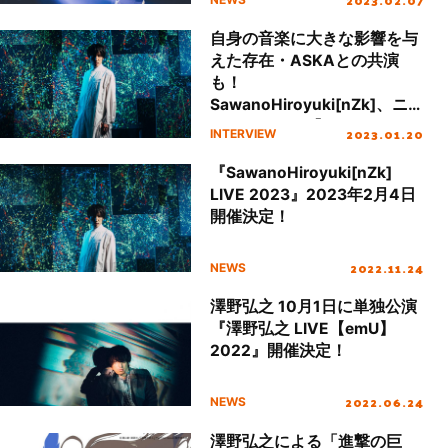
自身の音楽に大きな影響を与
えた存在・ASKAとの共演
も！
SawanoHiroyuki[nZk]、ニ
ューアルバム『V』リリース
2023.01.20
INTERVIEW
インタビュー
『SawanoHiroyuki[nZk]
LIVE 2023』2023年2月4日
開催決定！
2022.11.24
NEWS
澤野弘之 10月1日に単独公演
『澤野弘之 LIVE【emU】
2022』開催決定！
2022.06.24
NEWS
澤野弘之による「進撃の巨