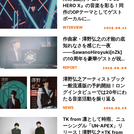
HERO X』の音楽を彩る！同
作のOPテーマとしてゲスト
ボーカルに
Rei（Newspeak）を迎えた
2025.06.12
INTERVIEW
SawanoHiroyuki[nZk]のニ
ューシングル「INERTIA」の
作曲家・澤野弘之の才能の底
魅力を紐解く
知れなさを感じた一夜
――SawanoHiroyuki[nZk]
の10周年を豪華ゲストが祝っ
たライブイベント
2025.06.09
REPORT
「SawanoHiroyuki[nZk]
10th Anniversary LIVE
澤野弘之アーティストブック
“A=Z”」レポート
一般流通版の予約開始！ロン
グインタビューでは20年にわ
たる音楽活動を振り返る
2025.05.29
NEWS
TK from 凛として時雨、ニュ
ーシングル「UN-APEX」リ
リース！澤野弘之×TK from