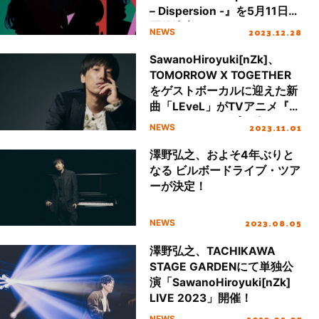
– Dispersion -』を5月11日に
開催決定！
2023.12.28
NEWS
SawanoHiroyuki[nZk]、
TOMORROW X TOGETHER
をゲストボーカルに迎えた新
曲「LEveL」がTVアニメ『俺
だけレベルアップな件』の
2023.11.01
NEWS
OPテーマに決定！
澤野弘之、およそ4年ぶりと
なる ビルボードライブ・ツア
ーが決定！
2023.08.05
NEWS
澤野弘之、TACHIKAWA
STAGE GARDENにて単独公
演「SawanoHiroyuki[nZk]
LIVE 2023」開催！
2023.02.07
NEWS