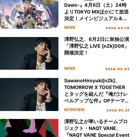
Dawn-』4月6日（土）24時
よりTOKYO MXほかにて放送
決定！メインビジュアル＆
OP映像解禁！
2024.03.16
NEWS
澤野弘之、6月2日に単独公演
「澤野弘之 LIVE [nZk]008」
開催決定！
2024.03.02
NEWS
SawanoHiroyuki[nZk]、
TOMORROW X TOGETHER
とタッグを組んだ『俺だけレ
ベルアップな件』OPテーマ
「LEveL」リリース、本作か
2024.01.27
INTERVIEW
ら受けた刺激・区切りの年を
経て澤野弘之が見据える
澤野弘之が率いるチームプロ
2024年とは？
ジェクト・NAQT VANE、
『NAQT VANE Special Event