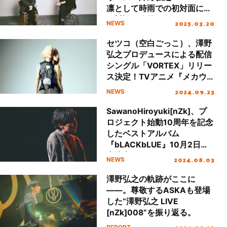
凛として時雨での初対面によ
る対談も公開！
2025.03.20
NEWS
セツコ（空白ごっこ）、澤野
弘之プロデュースによる配信
シングル「VORTEX」リリー
ス決定！TVアニメ『メカウ
デ』OP・EDテーマを収録！
2024.09.23
NEWS
SawanoHiroyuki[nZk]、プ
ロジェクト始動10周年を記念
したベストアルバム
『bLACKbLUE』10月2日発
売決定！
2024.08.03
NEWS
澤野弘之の軌跡がここに
――。尊敬するASKAも登場
した“澤野弘之 LIVE
[nZk]008”を振り返る。