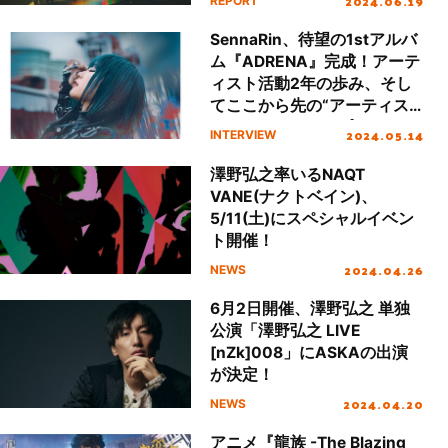
2024.06.19
REPORT
SennaRin、待望の1stアルバ
ム『ADRENA』完成！アーテ
ィスト活動2年の歩み、そし
てここから先の“アーティス
ト・SennaRin”をプロデュー
2024.05.14
INTERVIEW
サー・澤野弘之と語る！
澤野弘之率いるNAQT
VANE(ナクトベイン)、
5/11(土)にスペシャルイベン
ト開催！
2024.04.26
NEWS
6月2日開催、澤野弘之 単独
公演「澤野弘之 LIVE
[nZk]008」にASKAの出演
が決定！
2024.04.20
NEWS
アニメ『龍族 -The Blazing