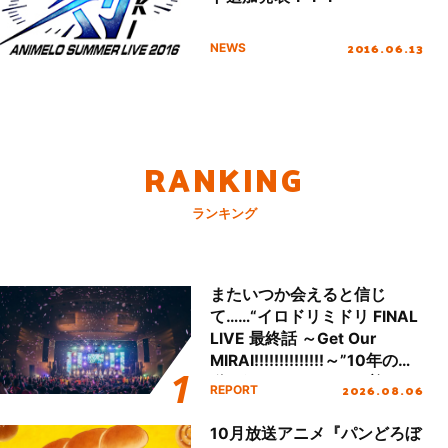
2016.06.13
NEWS
RANKING
ランキング
またいつか会えると信じ
て……“イロドリミドリ FINAL
LIVE 最終話 ～Get Our
MIRAI!!!!!!!!!!!!!!～”10年の活
動を経てファイナルを迎える
2026.08.06
REPORT
本公演をレポート
10月放送アニメ『パンどろぼ