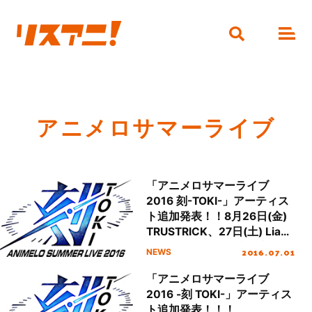
アニメロサマーライブ
「アニメロサマーライブ
2016 刻-TOKI-」アーティス
ト追加発表！！8月26日(金)
TRUSTRICK、27日(土) Lia、
28(日) batta が出演決定！！
2016.07.01
NEWS
さらに7月4日(月)よりアニサ
マ×ぴあチケット先行第2弾を
「アニメロサマーライブ
受付開始！
2016 -刻 TOKI-」アーティス
ト追加発表！！！