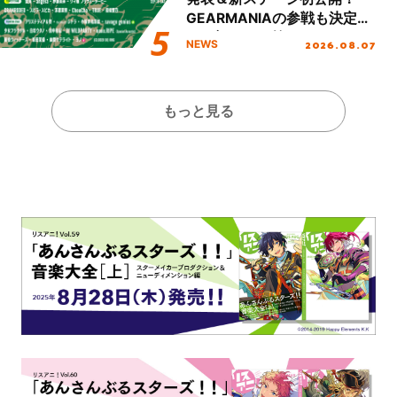
GEARMANIAの参戦も決定
し、初となる第3ステージの
2026.08.07
NEWS
全貌が明らかに！
もっと見る