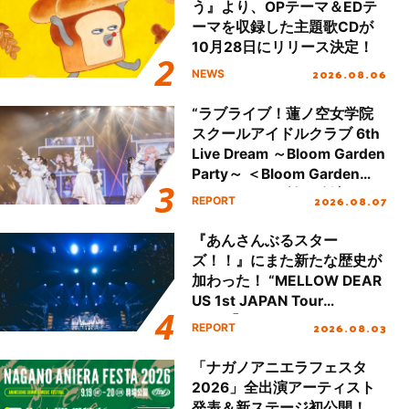
う』より、OPテーマ＆EDテ
ーマを収録した主題歌CDが
10月28日にリリース決定！
2026.08.06
NEWS
“ラブライブ！蓮ノ空女学院
スクールアイドルクラブ 6th
Live Dream ～Bloom Garden
Party～ ＜Bloom Garden
Party Stage／埼玉公演＞”
2026.08.07
REPORT
Day.1レポート！
『あんさんぶるスター
ズ！！』にまた新たな歴史が
加わった！ “MELLOW DEAR
US 1st JAPAN Tour
Final「NICE to meet YOU
2026.08.03
REPORT
!!」Dear 横浜BUNTAI”をレポ
ート!!
「ナガノアニエラフェスタ
2026」全出演アーティスト
発表＆新ステージ初公開！