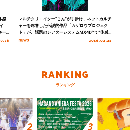
体感
マルチクリエイター“じん”が手掛け、ネットカルチ
イ
ャーを席巻した伝説的作品「カゲロウプロジェク
新キー
ト」が、話題のシアターシステムMX4D™で“体感
型４Dショートムービー”『カゲロウデイズ-in a
09.28
2016.04.21
NEWS
days-』を制作決定！！
RANKING
ランキング