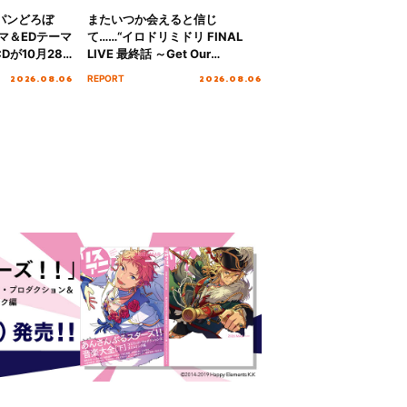
パンどろぼ
またいつか会えると信じ
マ＆EDテーマ
て……“イロドリミドリ FINAL
Dが10月28
LIVE 最終話 ～Get Our
！
MIRAI!!!!!!!!!!!!!!～”10年の活動
2026.08.06
2026.08.06
REPORT
を経てファイナルを迎える本公
演をレポート