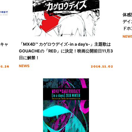
体感
デイズ
ドホ
NEW
トキャ
「MX4D™ カゲロウデイズ-in a day’s-」主題歌は
GOUACHEの「RED」に決定！映画公開前日11月3
日に解禁！
01.26
2016.11.02
NEWS