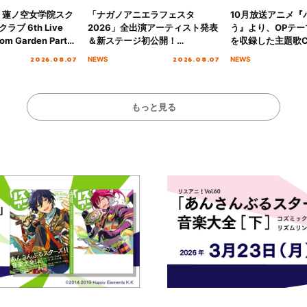
！蓮ノ空女学院スク
「ナガノアニエラフェスタ
10月放送アニメ『
ブ 6th Live
2026」全出演アーティスト発表
う』より、OPテー
om Garden Party
＆新ステージ初公開！
を収録した主題歌C
arden Party
GEARMANIAの参戦も決定し、
日にリリース決定
2026.08.07
2026.08.07
NEWS
NEWS
公演＞” Day.1レポ
初となる第3ステージの全貌が明
らかに！
もっと見る