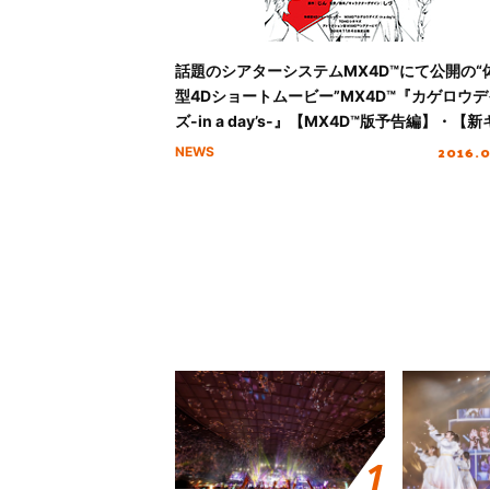
話題のシアターシステムMX4D™にて公開の“
型4Dショートムービー”MX4D™『カゲロウデ
ズ-in a day’s-』【MX4D™版予告編】・【
ビジュアル】が遂に公開！
2016.
NEWS