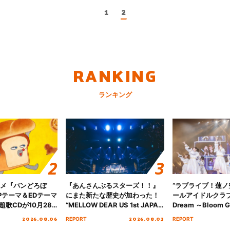
1
2
RANKING
ランキング
ニメ『パンどろぼ
『あんさんぶるスターズ！！』
“ラブライブ！蓮
Pテーマ＆EDテーマ
にまた新たな歴史が加わった！
ールアイドルクラブ 6
歌CDが10月28
“MELLOW DEAR US 1st JAPAN
Dream ～Bloom Ga
決定！
Tour Final「NICE to meet YOU
～ ＜Bloom Garde
2026.08.06
2026.08.03
REPORT
REPORT
!!」Dear 横浜BUNTAI”をレポー
Stage／埼玉公演＞”