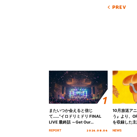
PREV
またいつか会えると信じ
10月放送ア
て……“イロドリミドリ FINAL
う』より、O
LIVE 最終話 ～Get Our
を収録した主題
MIRAI!!!!!!!!!!!!!!～”10年の活動
日にリリース
2026.08.06
REPORT
NEWS
を経てファイナルを迎える本公