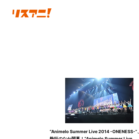
“Animelo Summer Live 2014 -ONENESS-
熱狂のなか閉幕！“Animelo Summer Live