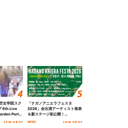
ノ空女学院スク
「ナガノアニエラフェスタ
th Live
2026」全出演アーティスト発表
rden Party
＆新ステージ初公開！
n Party
GEARMANIAの参戦も決定し、
2026.08.07
2026.08.07
NEWS
 Day.1レポ
初となる第3ステージの全貌が明