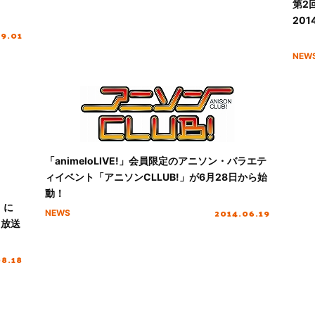
第2
201
09.01
NEW
「animeloLIVE!」会員限定のアニソン・バラエテ
ィイベント「アニソンCLLUB!」が6月28日から始
動！
」に
2014.06.19
NEWS
り放送
08.18