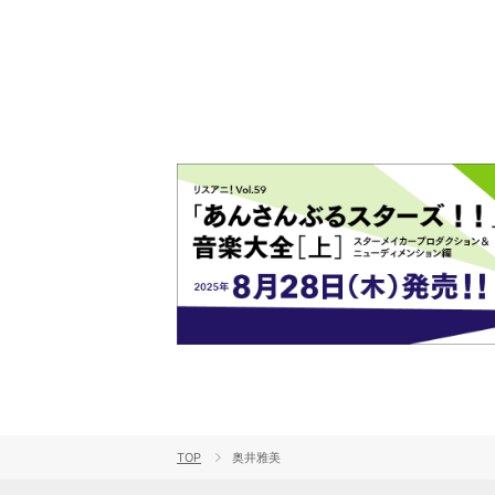
演をレポート
TOP
奥井雅美