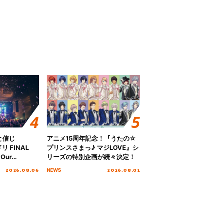
と信じ
アニメ15周年記念！『うたの☆
 FINAL
プリンスさまっ♪ マジLOVE』シ
Our
リーズの特別企画が続々決定！
!!!～”10年の活動
2026.08.06
2026.08.01
NEWS
を迎える本公