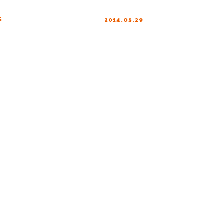
2014.05.29
S