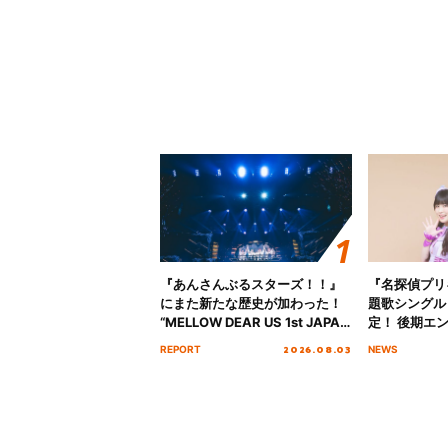
『あんさんぶるスターズ！！』
『名探偵プリ
にまた新たな歴史が加わった！
題歌シングル
“MELLOW DEAR US 1st JAPAN
定！ 後期エ
Tour Final「NICE to meet YOU
「いつかわか
2026.08.03
REPORT
NEWS
!!」Dear 横浜BUNTAI”をレポー
る」TVサイ
ト!!