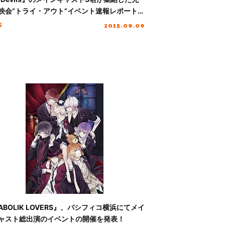
映会“トライ・アウト”イベント速報レポートが
！
2015.09.09
S
IABOLIK LOVERS』、パシフィコ横浜にてメイ
ャスト総出演のイベントの開催を発表！