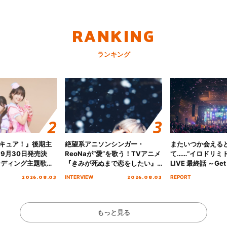
RANKING
ランキング
キュア！』後期主
絶望系アニソンシンガー・
またいつか会える
 9月30日発売決
ReoNaが“愛”を歌う！TVアニメ
て……“イロドリミドリ
ンディング主題歌
『きみが死ぬまで恋をしたい』
LIVE 最終話 ～Get 
る☆きっとあえ
オープニング主題歌「Amore」
MIRAI!!!!!!!!!!!
2026.08.03
2026.08.03
INTERVIEW
REPORT
ズ先行配信開始！
インタビュー
を経てファイナル
演をレポート
もっと見る