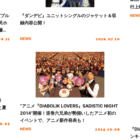
行上
到着
ダブル
『ダンデビ』ユニットシングルのジャケット＆収
NEW
民ホ
録内容公開！
藤
09.21
2016.07.10
NEWS
リ
“アニメ『DIABOLIK LOVERS』SADISTIC NIGHT
と夏
2014”開催！逆巻六兄弟が勢揃いしたアニメ初の
イベントで、アニメ新作発表も！
06.03
2014.10.08
『D
NEWS
ンキ