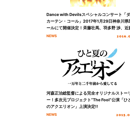
Dance with Devilsスペシャルコンサート「
カーテン・コール」2017年1月29日神奈川県
ールにて開催決定！斉藤壮馬、羽多野 渉、近
隆、平川大輔、鈴木裕斗が出演！
2016.
NEWS
河森正治総監督による完全オリジナルストー
ー！多次元プロジェクト“The Fool”公演「ひ
のアクエリオン」上演決定!!
2015.
NEWS