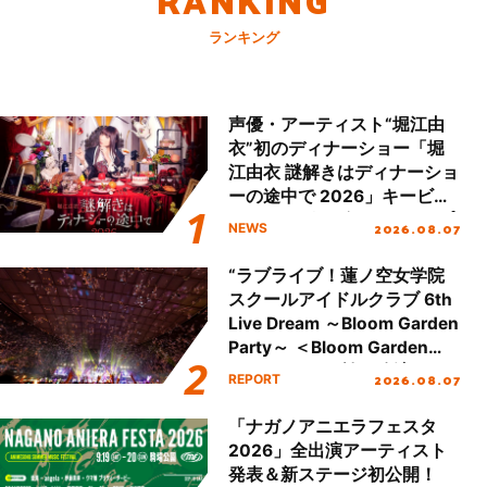
ランキング
声優・アーティスト“堀江由
衣”初のディナーショー「堀
江由衣 謎解きはディナーショ
ーの途中で 2026」キービジ
ュアル＆グッズラインナップ
2026.08.07
NEWS
が公開！
“ラブライブ！蓮ノ空女学院
スクールアイドルクラブ 6th
Live Dream ～Bloom Garden
Party～ ＜Bloom Garden
Party Stage／埼玉公演＞”
2026.08.07
REPORT
Day.2レポート！
「ナガノアニエラフェスタ
2026」全出演アーティスト
発表＆新ステージ初公開！