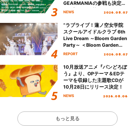
GEARMANIAの参戦も決定
し、初となる第3ステージの
2026.08.07
NEWS
全貌が明らかに！
“ラブライブ！蓮ノ空女学院
スクールアイドルクラブ 6th
Live Dream ～Bloom Garden
Party～ ＜Bloom Garden
Party Stage／埼玉公演＞”
2026.08.07
REPORT
Day.1レポート！
10月放送アニメ『パンどろぼ
う』より、OPテーマ＆EDテ
ーマを収録した主題歌CDが
10月28日にリリース決定！
2026.08.06
NEWS
もっと見る