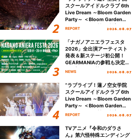
スクールアイドルクラブ 6th
Live Dream ～Bloom Garden
Party～ ＜Bloom Garden
Party Stage／埼玉公演＞”
2026.08.07
REPORT
Day.2レポート！
「ナガノアニエラフェスタ
2026」全出演アーティスト
発表＆新ステージ初公開！
GEARMANIAの参戦も決定
し、初となる第3ステージの
2026.08.07
NEWS
全貌が明らかに！
“ラブライブ！蓮ノ空女学院
スクールアイドルクラブ 6th
Live Dream ～Bloom Garden
Party～ ＜Bloom Garden
Party Stage／埼玉公演＞”
2026.08.07
REPORT
Day.1レポート！
TVアニメ『令和のダラさ
ん』第六怪特殊エンディング