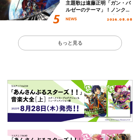
主題歌は遠藤正明「ガン・バ
ルゼーのテーマ」！ノンクレ
ジットエンディング映像も公
2026.08.08
NEWS
開！
もっと見る