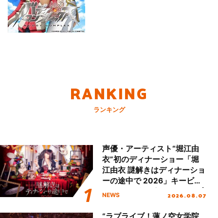
RANKING
ランキング
声優・アーティスト“堀江由
衣”初のディナーショー「堀
江由衣 謎解きはディナーショ
ーの途中で 2026」キービジ
ュアル＆グッズラインナップ
2026.08.07
NEWS
が公開！
“ラブライブ！蓮ノ空女学院