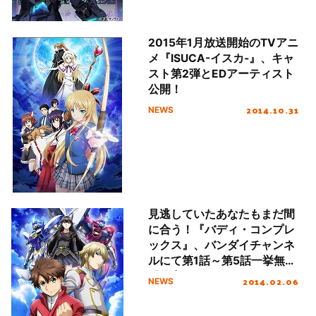
2015年1月放送開始のTVアニ
メ『ISUCA-イスカ‐』、キャ
スト第2弾とEDアーティスト
公開！
2014.10.31
NEWS
見逃していたあなたもまだ間
に合う！『バディ・コンプレ
ックス』、バンダイチャンネ
ルにて第1話～第5話一挙無料
配信中！
2014.02.06
NEWS