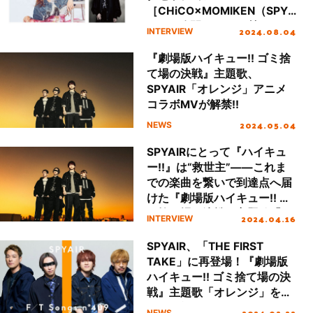
［CHiCO×MOMIKEN（SPYA
IR）］公開！CHiCO憧れの
2024.08.04
INTERVIEW
SPYAIRとコラボが実現！
『劇場版ハイキュー!! ゴミ捨
て場の決戦』主題歌、
SPYAIR「オレンジ」アニメ
コラボMVが解禁!!
2024.05.04
NEWS
SPYAIRにとって『ハイキュ
ー!!』は“救世主”――これま
での楽曲を繋いで到達点へ届
けた『劇場版ハイキュー!! ゴ
ミ捨て場の決戦』主題歌「オ
2024.04.16
INTERVIEW
レンジ」インタビュー
SPYAIR、「THE FIRST
TAKE」に再登場！『劇場版
ハイキュー!! ゴミ捨て場の決
戦』主題歌「オレンジ」を一
発撮り初フルパフォーマンス
2024.02.22
NEWS