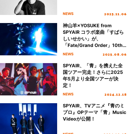
2025.11.06
NEWS
神山羊×YOSUKE from
SPYAIR コラボ楽曲「すばら
しいせかい」が、
「Fate/Grand Order」10th
Anniversary Movie テーマソ
2025.08.06
NEWS
ングに決定＆配信もスター
ト！
SPYAIR、「青」を携えた全
国ツアー完走！さらに2025
年5月より全国ツアーが決
定！
2024.12.18
NEWS
SPYAIR、TVアニメ『青のミ
ブロ』OPテーマ「青」Music
Videoが公開！