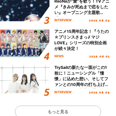
ReoNaが“愛”を歌う！TVアニ
メ『きみが死ぬまで恋をした
い』オープニング主題歌
「Amore」インタビュー
2026.08.03
INTERVIEW
アニメ15周年記念！『うたの
☆プリンスさまっ♪ マジ
LOVE』シリーズの特別企画
が続々決定！
2026.08.01
NEWS
TrySailの新たな一面がこの1
枚に！ニューシングル「憧
憬」に込めた想い、そしてフ
ァンとの10周年の打ち上げラ
イブを終えた心境を聞いた。
2026.08.05
INTERVIEW
もっと見る