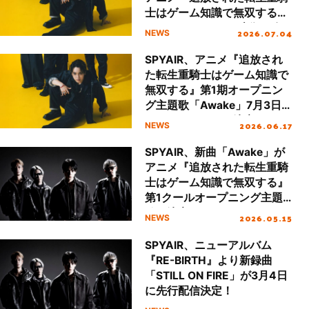
士はゲーム知識で無双する』
ノンクレジットOP映像も公
2026.07.04
NEWS
開！
SPYAIR、アニメ『追放され
た転生重騎士はゲーム知識で
無双する』第1期オープニン
グ主題歌「Awake」7月3日
デジタルリリース決定＆アー
2026.06.17
NEWS
トワークも公開！
SPYAIR、新曲「Awake」が
アニメ『追放された転生重騎
士はゲーム知識で無双する』
第1クールオープニング主題
歌に決定！
2026.05.15
NEWS
SPYAIR、ニューアルバム
『RE-BIRTH』より新録曲
「STILL ON FIRE」が3月4日
に先行配信決定！