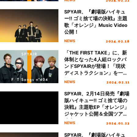
SPYAIR、『劇場版ハイキュ
ー!! ゴミ捨て場の決戦』主題
歌「オレンジ」Music Video
公開！
2024.02.18
NEWS
「THE FIRST TAKE」に、新
体制となった4人組ロックバ
ンドSPYAIRが登場！「現状
ディストラクション」を一発
撮りにてパフォーマンス！
2024.02.11
NEWS
SPYAIR、2月14日発売『劇場
版ハイキュー!! ゴミ捨て場の
決戦』主題歌EP「オレンジ」
ジャケット公開＆全国ツアー
決定！
2024.01.23
NEWS
SPYAIR、『劇場版ハイキュ