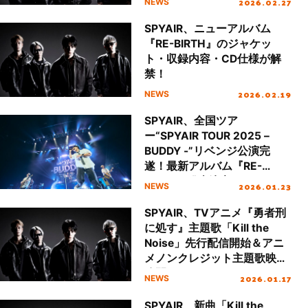
2026.02.27
NEWS
SPYAIR、ニューアルバム
『RE-BIRTH』のジャケッ
ト・収録内容・CD仕様が解
禁！
2026.02.19
NEWS
SPYAIR、全国ツア
ー“SPYAIR TOUR 2025 –
BUDDY -”リベンジ公演完
遂！最新アルバム『RE-
BIRTH』発売決定
2026.01.23
NEWS
SPYAIR、TVアニメ『勇者刑
に処す』主題歌「Kill the
Noise」先行配信開始＆アニ
メノンクレジット主題歌映像
公開！1月18日(日)にはMusic
2026.01.17
NEWS
Videoの公開が決定！
SPYAIR、新曲「Kill the