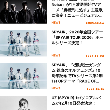
Noise」が1月放送開始TVア
ニメ『勇者刑に処す』主題歌
に決定！ニュービジュアル＆
アニメメインPV公開！
2025.12.14
NEWS
SPYAIR、2026年全国ツアー
『SPYAIR TOUR 2026』ホー
ルシリーズ決定！
2025.12.02
NEWS
SPYAIR、『機動戦士ガンダ
ム 鉄血のオルフェンズ』10
周年記念でTVシリーズ第2期
1st OPテーマ「RAGE OF
DUST」をセルフカバー！
2025.11.21
NEWS
UZ (SPYAIR) 1stソロアルバ
ムが12月10日発売決定！