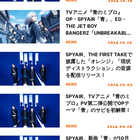
2024.10.28
NEWS
TVアニメ『青のミブロ』
OP・SPYAIR「青」、ED・
THE JET BOY
BANGERZ「UNBREAKABLE
」ノンクレジット映像公開！
2024.10.20
NEWS
SPYAIR、THE FIRST TAKEで
披露した「オレンジ」「現状
ディストラクション」の音源
を配信リリース！
2024.10.03
NEWS
SPYAIR、TVアニメ『青のミ
ブロ』PV第二弾公開でOPテ
ーマ「青」のサビを初解禁！
2024.09.20
NEWS
SPYAIR、新曲「青」が10月