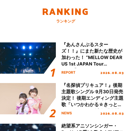
RANKING
ランキング
『あんさんぶるスター
ズ！！』にまた新たな歴史が
加わった！ “MELLOW DEAR
US 1st JAPAN Tour
Final「NICE to meet YOU
2026.08.03
REPORT
!!」Dear 横浜BUNTAI”をレポ
ート!!
『名探偵プリキュア！』後期
主題歌シングル 9月30日発売
決定！ 後期エンディング主題
歌「いつかわかる☆きっとあ
える」TVサイズ先行配信開
2026.08.03
NEWS
始！
絶望系アニソンシンガー・