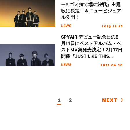
ー!! ゴミ捨て場の決戦』主題
歌に決定！＆ニュービジュア
ル公開！
2023.12.18
NEWS
SPYAIR デビュー記念日の8
月11日にベストアルバム・ベ
ストMV集発売決定！7月17日
開催『JUST LIKE THIS
2021』テーマソング「All I
2021.06.10
NEWS
Need」トレーラー映像公
開！
1
2
NEXT