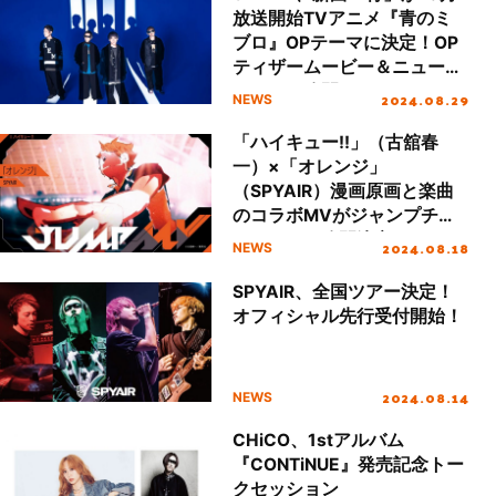
放送開始TVアニメ『青のミ
ブロ』OPテーマに決定！OP
ティザームービー＆ニュービ
ジュアル公開！
2024.08.29
NEWS
「ハイキュー!!」（古舘春
一）×「オレンジ」
（SPYAIR）漫画原画と楽曲
のコラボMVがジャンプチャ
ンネルにて公開決定！
2024.08.18
NEWS
SPYAIR、全国ツアー決定！
オフィシャル先行受付開始！
2024.08.14
NEWS
CHiCO、1stアルバム
『CONTiNUE』発売記念トー
クセッション