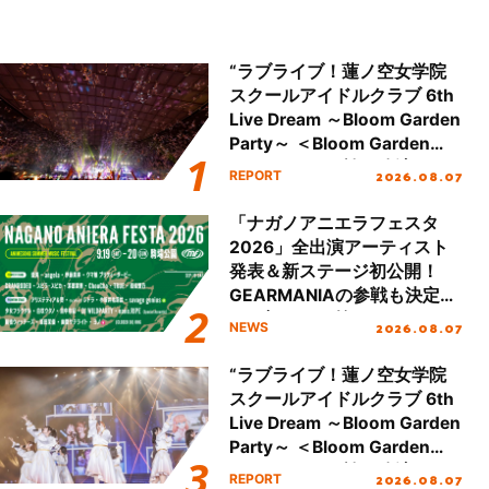
“ラブライブ！蓮ノ空女学院
スクールアイドルクラブ 6th
Live Dream ～Bloom Garden
Party～ ＜Bloom Garden
Party Stage／埼玉公演＞”
2026.08.07
REPORT
Day.2レポート！
「ナガノアニエラフェスタ
2026」全出演アーティスト
発表＆新ステージ初公開！
GEARMANIAの参戦も決定
し、初となる第3ステージの
2026.08.07
NEWS
全貌が明らかに！
“ラブライブ！蓮ノ空女学院
スクールアイドルクラブ 6th
Live Dream ～Bloom Garden
Party～ ＜Bloom Garden
Party Stage／埼玉公演＞”
2026.08.07
REPORT