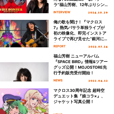
ラ”福山芳樹、12年ぶりシン
グル「BURN! BURN! BURN!」
2024.10.29
INTERVIEW
と待望ライブを語る！
俺の歌を聞け！『マクロス
7』熱気バサラ単独ライブが
初の映像化、即完インストア
ライブで再び見せた“銀河に
響かせる歌声”
2023.07.24
REPORT
福山芳樹 ニューアルバム
『SPACE BIRD』情報&ツアー
グッズ公開！MOJOSTORE先
行予約販売受付開始！
2022.04.12
NEWS
マクロス30周年記念 超時空
デュエット集『娘コラ×』、
ジャケット写真公開！