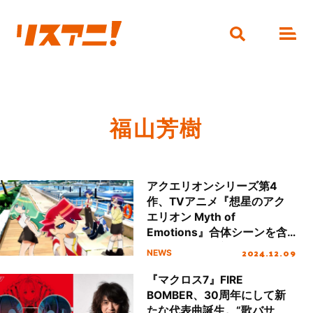
福山芳樹
アクエリオンシリーズ第4
作、TVアニメ『想星のアク
エリオン Myth of
Emotions』合体シーンを含
む本PV公開！主題歌情報も
2024.12.09
NEWS
解禁！
『マクロス7』FIRE
BOMBER、30周年にして新
たな代表曲誕生。“歌バサ