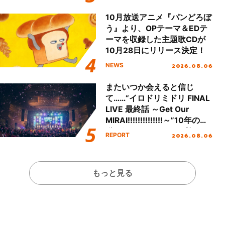
Day.1レポート！
10月放送アニメ『パンどろぼ
う』より、OPテーマ＆EDテ
ーマを収録した主題歌CDが
10月28日にリリース決定！
2026.08.06
NEWS
またいつか会えると信じ
て……“イロドリミドリ FINAL
LIVE 最終話 ～Get Our
MIRAI!!!!!!!!!!!!!!～”10年の活
動を経てファイナルを迎える
2026.08.06
REPORT
本公演をレポート
もっと見る