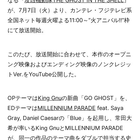
なる『
攻殻機動隊THE GHOST IN THE SHELL
』
が、7月7日（火）より、カンテレ・フジテレビ系
全国ネット毎週火曜よる11:00～“火アニバル!!”枠
にて放送開始。
このたび、放送開始に合わせて、本作のオープニ
ング映像およびエンディング映像のノンクレジッ
トVer.をYouTube公開した。
OPテーマは
King Gnu
の新曲「GO GHOST」を、
EDテーマは
MILLENNIUM PARADE
feat. Saya
Gray, Daniel Caesarの「Blue」を起用し、常田大
希が率いるKing GnuとMILLENNIUM PARADE
が、同一の作品のテーマ曲をダブルで担当する史