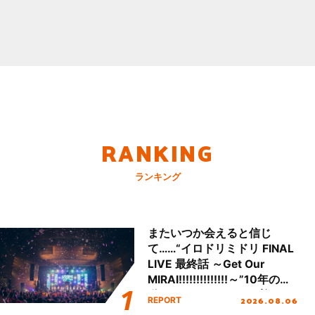
RANKING
ランキング
またいつか会えると信じ
て……“イロドリミドリ FINAL
LIVE 最終話 ～Get Our
MIRAI!!!!!!!!!!!!!!～”10年の活
動を経てファイナルを迎える
2026.08.06
REPORT
本公演をレポート