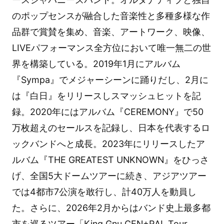
のポップセンスが融合した音楽性と多種多様な作
品群で賞賛を集め、音楽、アートワーク、映像、
LIVEパフォーマンス全方位において唯一無二の世
界を構築している。2019年1月にアルバム
『Sympa』でメジャーシーンに踊りだし、2月に
は『白日』をリリースしスマッシュヒットを記
録。2020年にはアルバム『CEREMONY』で50
万枚超えのセールスを記録し、日本を代表するロ
ックバンドへと成長。2023年にリリースしたア
ルバム『THE GREATEST UNKNOWN』をひっさ
げ、全国5大ドームツアーに続き、アジアツアー
では4都市7公演を敢行し、計40万人を動員し
た。さらに、2026年2月からはバンド史上最多都
市を巡るツアー「King Gnu CEN+RAL Tour