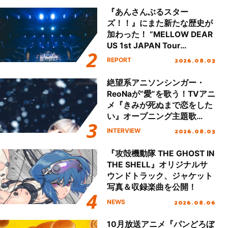
『あんさんぶるスター
ズ！！』にまた新たな歴史が
加わった！ “MELLOW DEAR
US 1st JAPAN Tour
Final「NICE to meet YOU
2026.08.03
REPORT
!!」Dear 横浜BUNTAI”をレポ
ート!!
絶望系アニソンシンガー・
ReoNaが“愛”を歌う！TVアニ
メ『きみが死ぬまで恋をした
い』オープニング主題歌
「Amore」インタビュー
2026.08.03
INTERVIEW
『攻殻機動隊 THE GHOST IN
THE SHELL』オリジナルサ
ウンドトラック、ジャケット
写真＆収録楽曲を公開！
2026.08.06
NEWS
10月放送アニメ『パンどろぼ