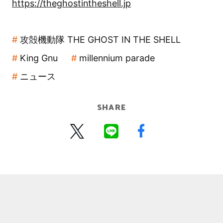
https://theghostintheshell.jp
攻殻機動隊 THE GHOST IN THE SHELL
King Gnu
millennium parade
ニュース
SHARE