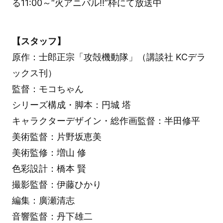
る11:00～“火アニバル!!”枠にて放送中
【スタッフ】
原作：士郎正宗「攻殻機動隊」（講談社 KCデラ
ックス刊）
監督：モコちゃん
シリーズ構成・脚本：円城 塔
キャラクターデザイン・総作画監督：半田修平
美術監督：片野坂恵美
美術監修：増山 修
色彩設計：橋本 賢
撮影監督：伊藤ひかり
編集：廣瀬清志
音響監督：丹下雄二