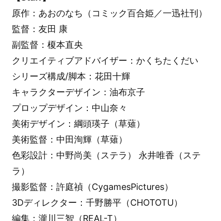
原作：あおのなち（コミック百合姫／一迅社刊）
監督：友田 康
副監督：榎本直央
クリエイティブアドバイザー：かくちたくだい
シリーズ構成/脚本：花田十輝
キャラクターデザイン：油布京子
プロップデザイン：中山奈々
美術デザイン：綱頭瑛子（草薙）
美術監督：中田洵輝（草薙）
色彩設計：中野尚美（ステラ） 永井唯香（ステ
ラ）
撮影監督：許庭禎（CygamesPictures）
3Dディレクター：千野勝平（CHOTOTU）
編集：瀧川三智（REAL-T）