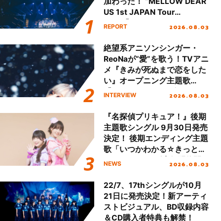
加わった！ “MELLOW DEAR
US 1st JAPAN Tour
Final「NICE to meet YOU
2026.08.03
REPORT
!!」Dear 横浜BUNTAI”をレポ
ート!!
絶望系アニソンシンガー・
ReoNaが“愛”を歌う！TVアニ
メ『きみが死ぬまで恋をした
い』オープニング主題歌
「Amore」インタビュー
2026.08.03
INTERVIEW
『名探偵プリキュア！』後期
主題歌シングル 9月30日発売
決定！ 後期エンディング主題
歌「いつかわかる☆きっとあ
える」TVサイズ先行配信開
2026.08.03
NEWS
始！
22/7、17thシングルが10月
21日に発売決定！新アーティ
ストビジュアル、BD収録内容
＆CD購入者特典も解禁！