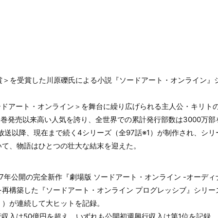
大賞＞を受賞した川原礫氏による小説『ソードアート・オンライン』
ソードアート・オンライン＞を舞台に繰り広げられる主人公・キリト
説第1巻発売以来高い人気を誇り、全世界での累計発行部数は3000万
第1期放送以降、現在まで続く4シリーズ（全97話※1）が制作され、シ
いて、物語はひとつの壮大な結末を迎えた。
17年公開の完全新作『劇場版 ソードアート・オンライン -オーディ
を再構築した『ソードアート・オンライン プログレッシブ』シリー
」）が連続して大ヒットを記録。
行収入は50億円を超え、いずれも公開初週興行収入は第1位を記録。