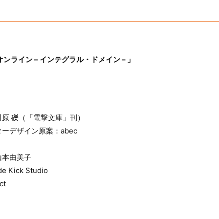
ンライン – インテグラル・ドメイン – 」
原 礫（「電撃文庫」刊）
ーデザイン原案：abec
山本由美子
e Kick Studio
ct