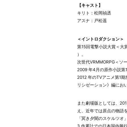
【キャスト】
キリト：松岡禎丞
アスナ：戸松遥
＜イントロダクション＞
第15回電撃小説大賞＜
）。
次世代VRMMORPG＜
2009 年4月の原作小
2012 年のTVアニメ
リシゼーション》編にお
また劇場版としては、20
え、近年では原点の物語
「冥き夕闇のスケルツオ
3 作累計での日本国内興