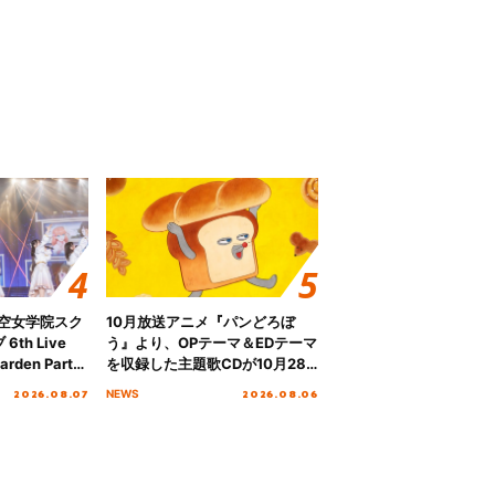
ノ空女学院スク
10月放送アニメ『パンどろぼ
th Live
う』より、OPテーマ＆EDテーマ
rden Party
を収録した主題歌CDが10月28
n Party
日にリリース決定！
2026.08.07
2026.08.06
NEWS
 Day.1レポ