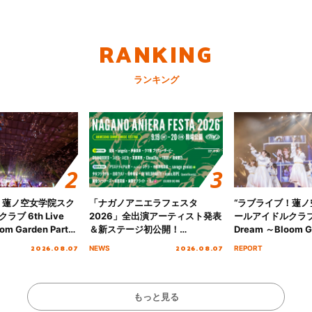
RANKING
ランキング
！蓮ノ空女学院スク
「ナガノアニエラフェスタ
“ラブライブ！蓮
ブ 6th Live
2026」全出演アーティスト発表
ールアイドルクラブ 6
om Garden Party
＆新ステージ初公開！
Dream ～Bloom Ga
arden Party
GEARMANIAの参戦も決定し、
～ ＜Bloom Garde
2026.08.07
2026.08.07
NEWS
REPORT
公演＞” Day.2レポ
初となる第3ステージの全貌が明
Stage／埼玉公演＞”
らかに！
ート！
もっと見る