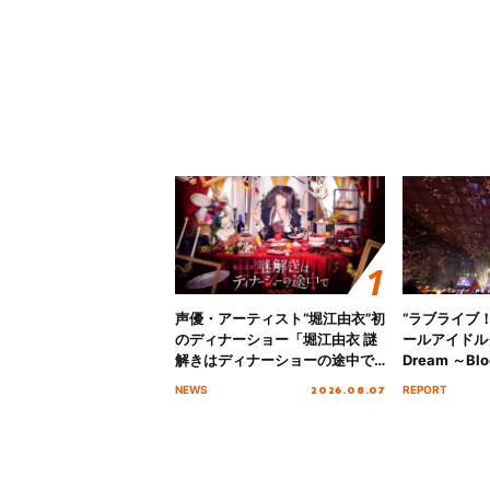
声優・アーティスト“堀江由衣”初
“ラブライブ
のディナーショー「堀江由衣 謎
ールアイドルクラ
解きはディナーショーの途中で
Dream ～Blo
2026」キービジュアル＆グッズ
～ ＜Bloom G
2026.08.07
NEWS
REPORT
ラインナップが公開！
Stage／埼玉
ート！