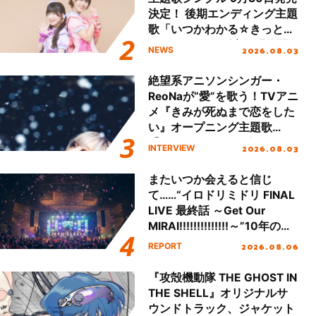
決定！ 後期エンディング主題
歌「いつかわかる☆きっとあ
える」TVサイズ先行配信開
2026.08.03
NEWS
始！
絶望系アニソンシンガー・
ReoNaが“愛”を歌う！TVアニ
メ『きみが死ぬまで恋をした
い』オープニング主題歌
「Amore」インタビュー
2026.08.03
INTERVIEW
またいつか会えると信じ
て……“イロドリミドリ FINAL
LIVE 最終話 ～Get Our
MIRAI!!!!!!!!!!!!!!～”10年の活
動を経てファイナルを迎える
2026.08.06
REPORT
本公演をレポート
『攻殻機動隊 THE GHOST IN
THE SHELL』オリジナルサ
ウンドトラック、ジャケット