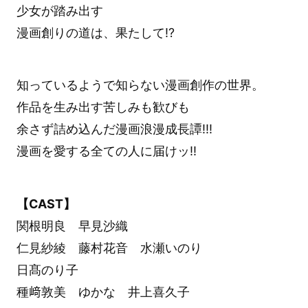
少女が踏み出す
漫画創りの道は、果たして!?
知っているようで知らない漫画創作の世界。
作品を生み出す苦しみも歓びも
余さず詰め込んだ漫画浪漫成長譚!!!
漫画を愛する全ての人に届けッ‼︎
【CAST】
関根明良 早見沙織
仁見紗綾 藤村花音 水瀬いのり
日髙のり子
種﨑敦美 ゆかな 井上喜久子