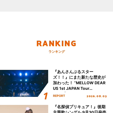
RANKING
ランキング
『あんさんぶるスター
ズ！！』にまた新たな歴史が
加わった！ “MELLOW DEAR
US 1st JAPAN Tour
Final「NICE to meet YOU
2026.08.03
REPORT
!!」Dear 横浜BUNTAI”をレポ
ート!!
『名探偵プリキュア！』後期
主題歌シングル 9月30日発売