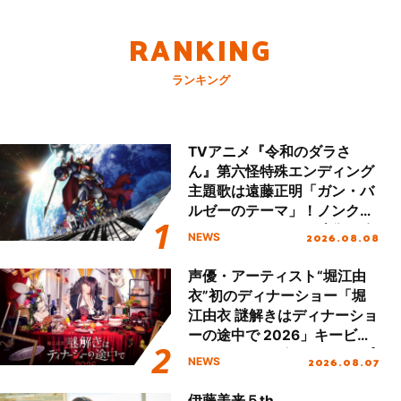
RANKING
ランキング
TVアニメ『令和のダラさ
ん』第六怪特殊エンディング
主題歌は遠藤正明「ガン・バ
ルゼーのテーマ」！ノンクレ
ジットエンディング映像も公
2026.08.08
NEWS
開！
声優・アーティスト“堀江由
衣”初のディナーショー「堀
江由衣 謎解きはディナーショ
ーの途中で 2026」キービジ
ュアル＆グッズラインナップ
2026.08.07
NEWS
が公開！
伊藤美来５th