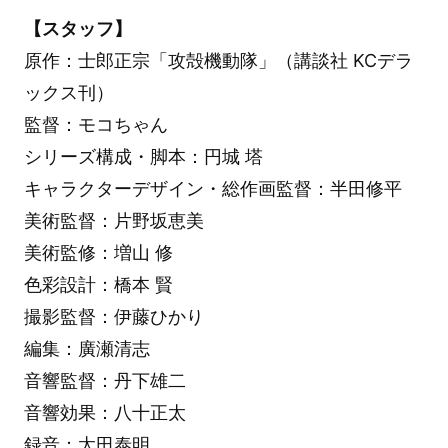
【スタッフ】
原作：士郎正宗「攻殻機動隊」（講談社 KCデラ
ックス刊）
監督：モコちゃん
シリーズ構成・脚本：円城 塔
キャラクターデザイン・総作画監督：半田修平
美術監督：片野坂恵美
美術監修：増山 修
色彩設計：橋本 賢
撮影監督：伊藤ひかり
編集：廣瀬清志
音響監督：丹下雄二
音響効果：八十正太
録音：太田泰明