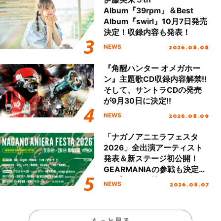
Album『39rpm』＆Best
Album『swirl』10月7日発売
決定！収録内容も発表！
2026.08.08
NEWS
『角醒ハンター オメガホー
ン』主題歌CD収録内容解禁!!
そして、サントラCDの発売
が9月30日に決定!!
2026.08.09
NEWS
「ナガノアニエラフェスタ
2026」全出演アーティスト
発表＆新ステージ初公開！
GEARMANIAの参戦も決定
し、初となる第3ステージの
2026.08.07
NEWS
全貌が明らかに！