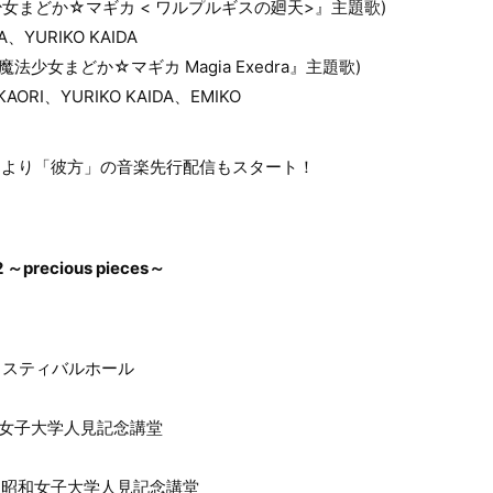
少女まどか☆マギカ < ワルプルギスの廻天>』主題歌)
IA、YURIKO KAIDA
ム『魔法少女まどか☆マギカ Magia Exedra』主題歌)
l：KAORI、YURIKO KAIDA、EMIKO
日より「彼方」の音楽先行配信もスタート！
22 ～precious pieces～
・フェスティバルホール
・昭和女子大学人見記念講堂
)東京・昭和女子大学人見記念講堂