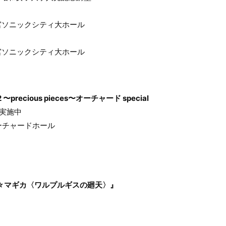
玉・大宮ソニックシティ大ホール
玉・大宮ソニックシティ大ホール
.#22 〜precious pieces〜オーチャード special
実施中
・オーチャードホール
☆マギカ〈ワルプルギスの廻天〉』