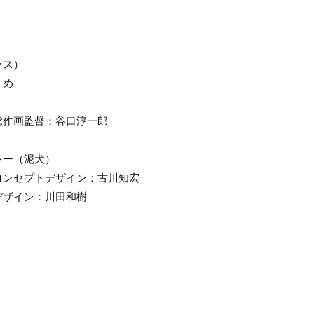
ラス）
うめ
総作画監督：谷口淳一郎
レー（泥犬）
コンセプトデザイン：古川知宏
デザイン：川田和樹