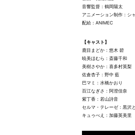
音響監督：鶴岡陽太
アニメーション制作：シ
配給：ANIMEC
【キャスト】
鹿目まどか：悠木 碧
暁美ほむら：斎藤千和
美樹さやか：喜多村英梨
佐倉杏子：野中 藍
巴マミ：水橋かおり
百江なぎさ：阿澄佳奈
紫丁香：若山詩音
セルマ・テレーゼ：黒沢
キュゥべえ：加藤英美里