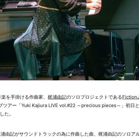
⾳楽を⼿掛ける作曲家、
梶浦由記
のソロプロジェクトである
Fiction
「Yuki Kajiura LIVE vol.#22 ～precious pieces
した。
IVEとは、梶浦由記がサウンドトラックの為に作曲した曲、梶浦由記のソロ