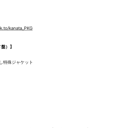
lnk.to/kanata_PKG
メ盤）】
ろし特殊ジャケット