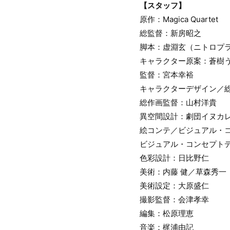
【スタッフ】
原作：Magica Quartet
総監督：新房昭之
脚本：虚淵玄（ニトロプ
キャラクター原案：蒼樹
監督：宮本幸裕
キャラクターデザイン／
総作画監督：山村洋貴
異空間設計：劇団イヌカ
絵コンテ／ビジュアル・
ビジュアル・コンセプト
色彩設計：日比野仁
美術：内藤 健／草森秀一
美術設定：大原盛仁
撮影監督：会津孝幸
編集：松原理恵
音楽：梶浦由記