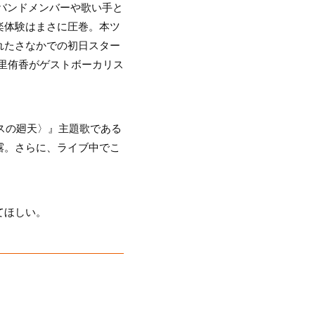
ったバンドメンバーや歌い手と
楽体験はまさに圧巻。本ツ
れたさなかでの初日スター
りに南里侑香がゲストボーカリス
スの廻天〉』主題歌である
露。さらに、ライブ中でこ
てほしい。