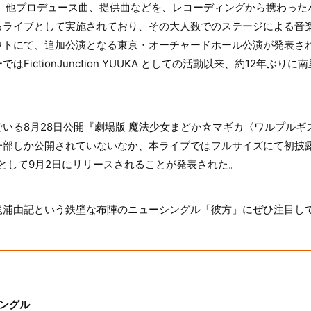
on名義の曲、他プロデュース曲、提供曲などを、レコーディングから携わ
るライブとして実施されており、その大人数でのステージによる音
ウトにて、追加公演となる東京・オーチャードホール公演が発表さ
FictionJunction YUUKA としての活動以来、約12年ぶ
いる8月28日公開『劇場版 魔法少女まどか☆マギカ〈ワルプルギ
一部しか公開されていないなか、本ライブではフルサイズにて初披
として9月2日にリリースされることが発表された。
梶浦由記という鉄壁な布陣のニューシングル「彼方」にぜひ注目し
ーシングル