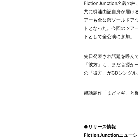
FictionJuncti
共に梶浦由記自身が届け
アーも全公演ソールドア
トとなった。今回のツアーでは
トとして全公演に参加。
先日発表され話題を呼んで
「彼方」も、まだ音源が
の「彼方」がCDシングル
超話題作「まどマギ」と
●リリース情報
FictionJunctionニュ