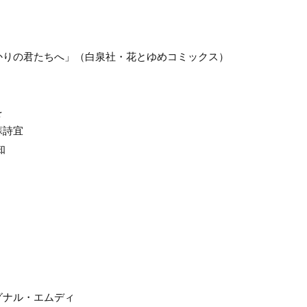
かりの君たちへ」（白泉社・花とゆめコミックス）
を
蘇詩宜
知
グナル・エムディ