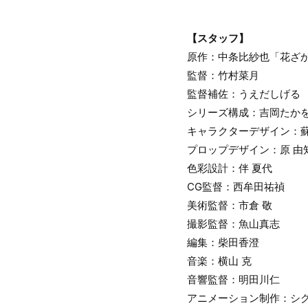
【スタッフ】
原作：中条比紗也「花ざ
監督：竹村菜月
監督補佐：うえだしげる
シリーズ構成：吉岡たか
キャラクターデザイン：
プロップデザイン：原 由
色彩設計：伴 夏代
CG監督：西牟田祐禎
美術監督：市倉 敬
撮影監督：魚山真志
編集：柴田香澄
音楽：横山 克
音響監督：明田川仁
アニメーション制作：シ