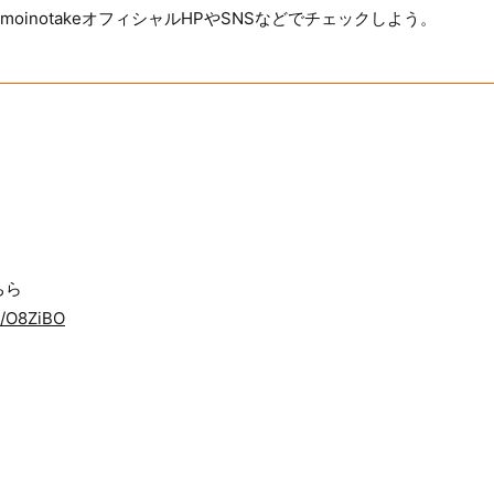
oinotakeオフィシャルHPやSNSなどでチェックしよう。
こちら
to/O8ZiBO