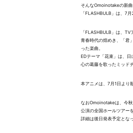
そんなOmoinotake
「FLASHBULB」は、
「FLASHBULB」は、T
青春時代の煌めき、「君
った楽曲。
EDテーマ「花束」は、
心の葛藤を歌ったミッド
本アニメは、7月1日より
なおOmoinotakeは、
公演の全国ホールツアー
詳細は後日発表予定とな