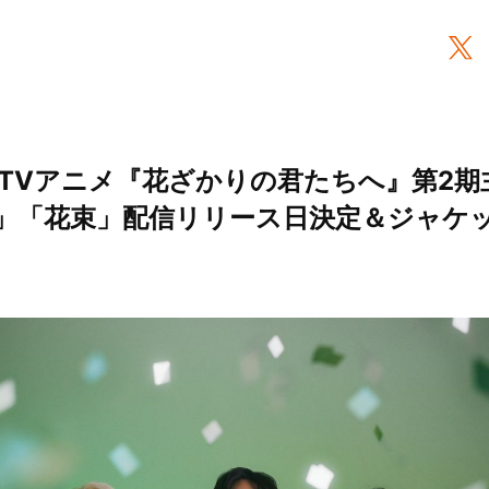
ke、 TVアニメ『花ざかりの君たちへ』第2
ULB」「花束」配信リリース日決定＆ジャ