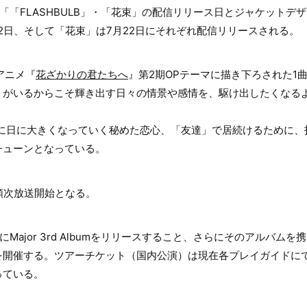
の新曲「「FLASHBULB」・「花束」の配信リリース日とジャケット
7月2日、そして「花束」は7月22日にそれぞれ配信リリースされる。
Vアニメ『
花ざかりの君たちへ
』第2期OPテーマに描き下ろされた1
」がいるからこそ輝き出す日々の情景や感情を、駆け出したくなる
日に日に大きくなっていく秘めた恋心、「友達」で居続けるために、
チューンとなっている。
順次放送開始となる。
今秋にMajor 3rd Albumをリリースすること、さらにそのアルバム
を開催する。ツアーチケット（国内公演）は現在各プレイガイドに
っている。