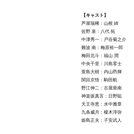
【キャスト】
芦屋瑞稀：山根 綺
佐野 泉：八代 拓
中津秀一：戸谷菊之介
難波 南：梅原裕一郎
梅田北斗：福山 潤
中央千里：川島零士
萱島大樹：内山昂輝
関目京悟：駒田航
野江伸二：古屋亜南
神楽坂真言：日野聡
天王寺恵：水中雅章
九条威月：榎木淳弥
姫島正夫：子安武人