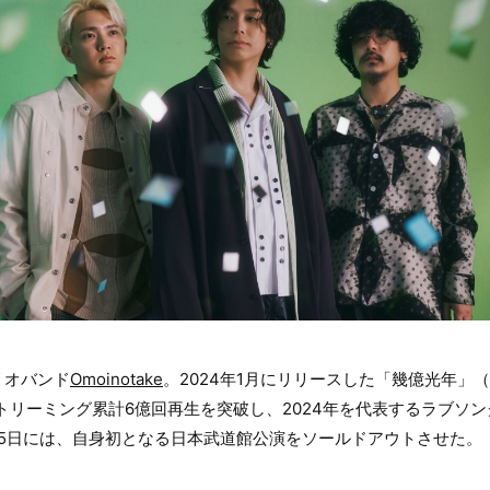
リオバンド
Omoinotake
。2024年1月にリリースした「幾億光年」（T
）がストリーミング累計6億回再生を突破し、2024年を代表するラブソ
月15日には、自身初となる日本武道館公演をソールドアウトさせた。