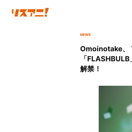
NEWS
Omoinota
「FLASHB
解禁！