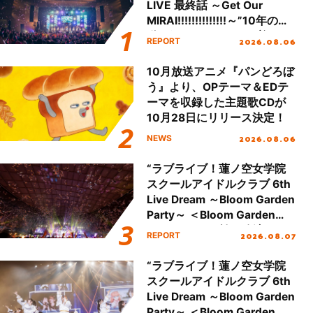
LIVE 最終話 ～Get Our
MIRAI!!!!!!!!!!!!!!～”10年の活
動を経てファイナルを迎える
2026.08.06
REPORT
本公演をレポート
10月放送アニメ『パンどろぼ
う』より、OPテーマ＆EDテ
ーマを収録した主題歌CDが
10月28日にリリース決定！
2026.08.06
NEWS
“ラブライブ！蓮ノ空女学院
スクールアイドルクラブ 6th
Live Dream ～Bloom Garden
Party～ ＜Bloom Garden
Party Stage／埼玉公演＞”
2026.08.07
REPORT
Day.2レポート！
“ラブライブ！蓮ノ空女学院
スクールアイドルクラブ 6th
Live Dream ～Bloom Garden
Party～ ＜Bloom Garden