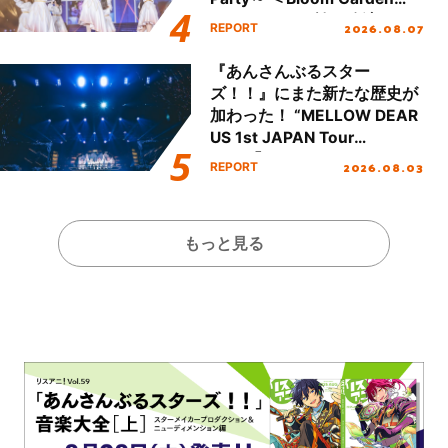
Party Stage／埼玉公演＞”
2026.08.07
REPORT
Day.1レポート！
『あんさんぶるスター
ズ！！』にまた新たな歴史が
加わった！ “MELLOW DEAR
US 1st JAPAN Tour
Final「NICE to meet YOU
2026.08.03
REPORT
!!」Dear 横浜BUNTAI”をレポ
ート!!
もっと見る