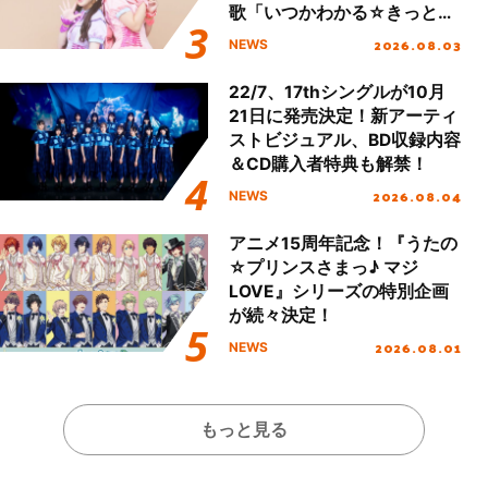
歌「いつかわかる☆きっとあ
える」TVサイズ先行配信開
2026.08.03
NEWS
始！
22/7、17thシングルが10月
21日に発売決定！新アーティ
ストビジュアル、BD収録内容
＆CD購入者特典も解禁！
2026.08.04
NEWS
アニメ15周年記念！『うたの
☆プリンスさまっ♪ マジ
LOVE』シリーズの特別企画
が続々決定！
2026.08.01
NEWS
もっと見る