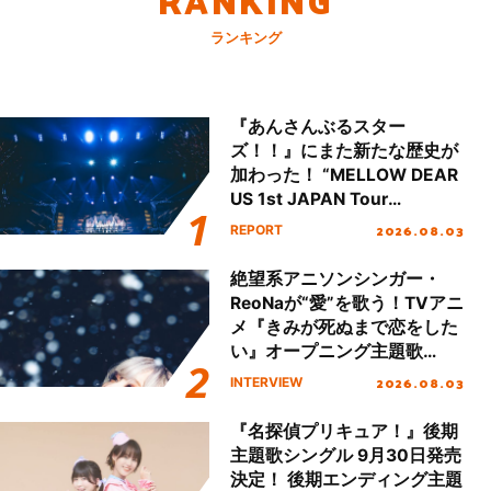
RANKING
ランキング
『あんさんぶるスター
ズ！！』にまた新たな歴史が
加わった！ “MELLOW DEAR
US 1st JAPAN Tour
Final「NICE to meet YOU
2026.08.03
REPORT
!!」Dear 横浜BUNTAI”をレポ
ート!!
絶望系アニソンシンガー・
ReoNaが“愛”を歌う！TVアニ
メ『きみが死ぬまで恋をした
い』オープニング主題歌
「Amore」インタビュー
2026.08.03
INTERVIEW
『名探偵プリキュア！』後期
主題歌シングル 9月30日発売
決定！ 後期エンディング主題