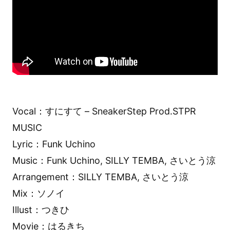
Vocal：すにすて – SneakerStep Prod.STPR
MUSIC
Lyric：Funk Uchino
Music：Funk Uchino, SILLY TEMBA, さいとう涼
Arrangement：SILLY TEMBA, さいとう涼
Mix：ソノイ
Illust：つきひ
Movie：はるきち