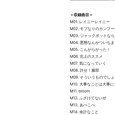
＜収録曲目＞
M01. レイニーレイニー
M02. モブなりのカンフー
M03. ジャックポットな
M04. 悪態なんかついち
M05. こんがらがった！
M06. 北上のススメ
M07. 気になっていく
M08. 許せ！服部
M09. そういうものでし
M10. 大事なことは大事
M11. bloom
M12. ふざけてないぜ
M13. あべこべ
M14. 余計なこと