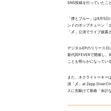
SNS投稿を行っていたこ
「煙とブルー」は8月5日
ンドのポップチューン「
「〆」公演でライブ披露
デジタルEPのリリース日
新代田FEVERで開催し、
ことも明らかになってい
また、ネクライトーキーは
演「〆」at Zepp Div
スに先駆けて新曲「余計な