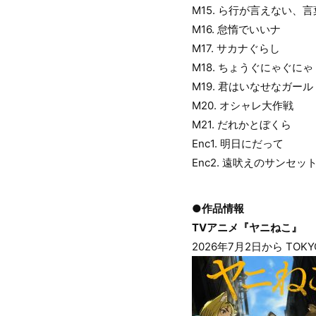
M15. ら行が言えない、
M16. 怠惰でいいナ
M17. サカナぐらし
M18. ちょうぐにゃぐにゃ
M19. 君はいなせなガール
M20. オシャレ大作戦
M21. だれかとぼくら
Enc1. 明日にだって
Enc2. 遠吠えのサンセッ
●作品情報
TVアニメ『ヤニねこ』
2026年7月2日から TOK