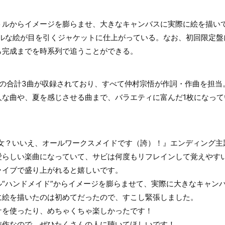
トルからイメージを膨らませ、大きなキャンバスに実際に絵を描いて
フルな絵が目を引くジャケットに仕上がっている。なお、初回限定盤
ら完成までを時系列で追うことができる。
曲の合計3曲が収録されており、すべて仲村宗悟が作詞・作曲を担当
人な曲や、夏を感じさせる曲まで、バラエティに富んだ1枚になって
聖女？いいえ、オールワークスメイドです（誇）！』エンディング主
愛らしい楽曲になっていて、サビは何度もリフレインして覚えやす
ライブで盛り上がれると嬉しいです。
“ハンドメイド”からイメージを膨らませて、実際に大きなキャン
に絵を描いたのは初めてだったので、すこし緊張しました。
ケを使ったり、めちゃくちゃ楽しかったです！
信作なので、ぜひたくさんの人に聴いてほしいです！