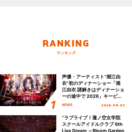
RANKING
ランキング
声優・アーティスト“堀江由
衣”初のディナーショー「堀
江由衣 謎解きはディナーショ
ーの途中で 2026」キービジ
ュアル＆グッズラインナップ
2026.08.07
NEWS
が公開！
“ラブライブ！蓮ノ空女学院
スクールアイドルクラブ 6th
Live Dream ～Bloom Garden