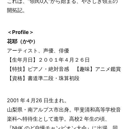
これは、“領民0人”から始まる、やさしき領主の
開拓記。
＜Profile＞
花耶（かや）
アーティスト、声優、俳優
【生年月日】２００１年４月２６日
【特技】ピアノ・絶対音感 【趣味】アニメ鑑賞
【資格】書道準二段・珠算初段
2001 年４月26 日生まれ。
山梨県・南アルプス市出身。甲斐清和高等学校音
楽科へ特待生として進学。高校2 年生の頃、
『NHK のど自慢チャンピオン大会』に出場。同