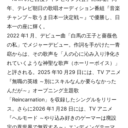
年、テレビ朝日の歌唱オーディション番組『音楽
チャンプ～歌うま日本一決定戦～』で優勝し、日
本一の座に輝く。
2022 年1 月、デビュー曲「白馬の王子と薔薇色
の私」でメジャーデビュー。作詞を手がけた一青
窈からは、その歌声を「人の心に沁み入り浄化さ
れていくような神聖な歌声（ホーリーボイス）」
と評される。2025 年10 月29 日には、TV アニメ
『無職の英雄 ～別にスキルなんか要らなかった
んだが～』オープニング主題歌
「Reincarnation」を収録したシングルをリリー
ス。さらに2026 年1 月28 日には、TV アニメ
『ヘルモード ～やり込み好きのゲーマーは廃設
定の異世界で無双する～』エンディングテーマ