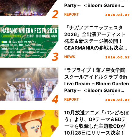
Party～ ＜Bloom Garden
Party Stage／埼玉公演＞”
2026.08.07
REPORT
Day.2レポート！
「ナガノアニエラフェスタ
2026」全出演アーティスト
発表＆新ステージ初公開！
GEARMANIAの参戦も決定
し、初となる第3ステージの
2026.08.07
NEWS
全貌が明らかに！
“ラブライブ！蓮ノ空女学院
スクールアイドルクラブ 6th
Live Dream ～Bloom Garden
Party～ ＜Bloom Garden
Party Stage／埼玉公演＞”
2026.08.07
REPORT
Day.1レポート！
10月放送アニメ『パンどろぼ
う』より、OPテーマ＆EDテ
ーマを収録した主題歌CDが
10月28日にリリース決定！