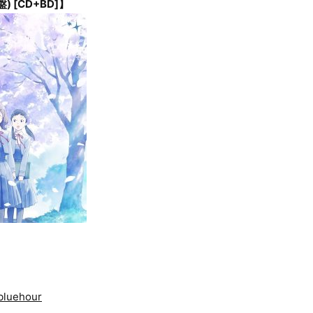
 [CD+BD]】
/bluehour