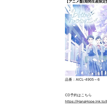
【アニメ盤(期間生産限定盤)
品番：AICL-4905～6
CD予約はこちら
https://HanaHope.lnk.to