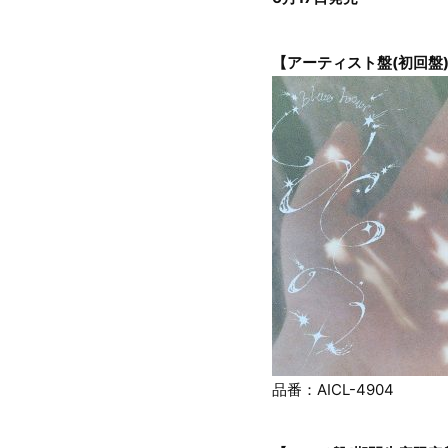
【アーティスト盤(初回盤) 
品番：AICL-4904