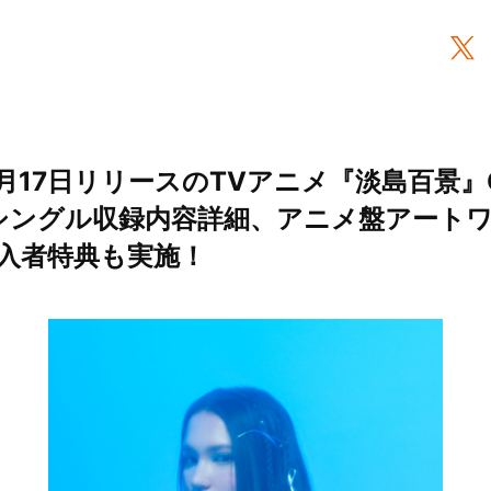
e、6月17日リリースのTVアニメ『淡島百景
ur」シングル収録内容詳細、アニメ盤アート
入者特典も実施！