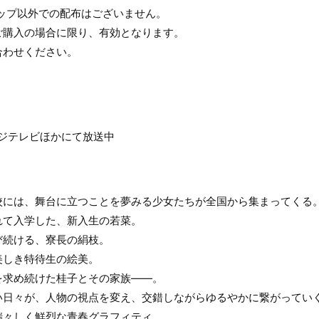
ップ以外での配布はございません。
ご購入の場合に限り、有効となります。
合わせください。
フジテレビほかにて放送中
校には、舞台に立つことを夢みる少女たちが全国から集まってくる
れて入学した、新入生の若菜。
び続ける、寮長の絹枝。
美しき特待生の絵美。
を求め続けた桂子とその家族――。
い日々が、人物の視点を変え、交錯しながらゆるやかに繋がってい
瑞々しく鮮烈な青春グラフィティ。