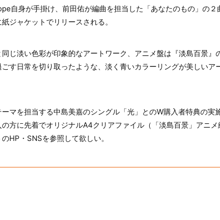
 Hope自身が手掛け、前田佑が編曲を担当した「あなたのもの」の
に紙ジャケットでリリースされる。
と同じ淡い色彩が印象的なアートワーク、アニメ盤は『淡島百景』
過ごす日常を切り取ったような、淡く青いカラーリングが美しいア
テーマを担当する中島美嘉のシングル「光」とのW購入者特典の実
入の方に先着でオリジナルA4クリアファイル（「淡島百景」アニメ
のHP・SNSを参照して欲しい。