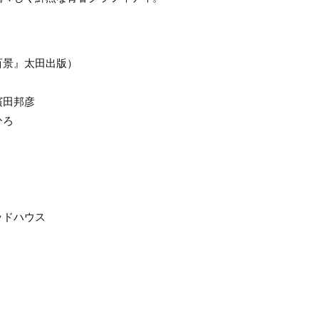
百景』太田出版）
濱田邦彦
ひろ
ッドハウス