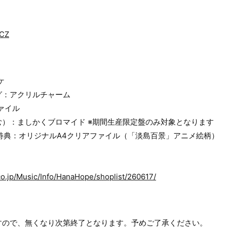
UCZ
ケ
グ：アクリルチャーム
ァイル
）：ましかくブロマイド ※期間生産限定盤のみ対象となります
特典：オリジナルA4クリアファイル（「淡島百景」アニメ絵柄）
o.jp/Music/Info/HanaHope/shoplist/260617/
すので、無くなり次第終了となります。予めご了承ください。