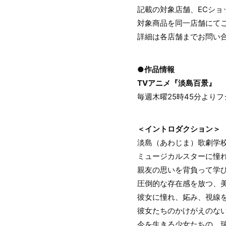
記載の対象店舗、ECショ
対象商品を同一店舗にて
詳細は各店舗までお問い
●作品情報
TVアニメ『淡島百景』
毎週木曜25時45分より
＜イントロダクション＞
淡島（あわじま）歌劇学
ミュージカルスターに憧
親友の思いを背負って学
圧倒的な存在感を放つ、
彼女に憧れ、妬み、視線
彼女たちのかけがえのな
今を生きる少女たちの、