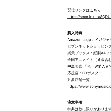
配信リンクはこちら
https://smar.lnk.to/8QD
購入特典
Amazon.co.jp：メガジャ
セブンネットショッピン
楽天ブックス：紙製A4フ
全国アニメイト（通販含む
中島美嘉 「光」W購入者
応援店：B3ポスター
対象店舗一覧
https://www.sonymusic.c
注意事項
特典は数に限りがありま