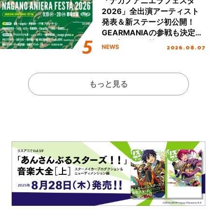
「ナガノアニエラフェスタ
2026」全出演アーティスト
発表＆新ステージ初公開！
GEARMANIAの参戦も決定
し、初となる第3ステージの
2026.08.07
NEWS
全貌が明らかに！
もっと見る