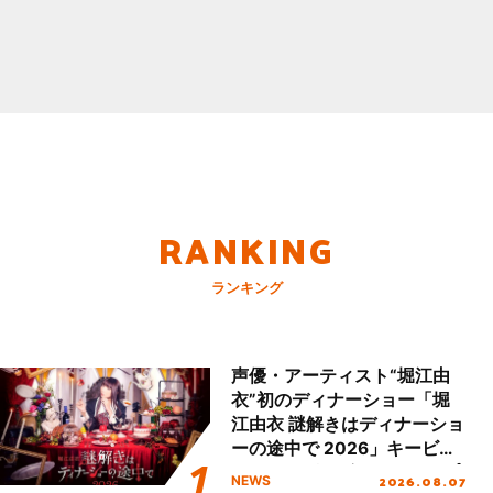
RANKING
ランキング
声優・アーティスト“堀江由
衣”初のディナーショー「堀
江由衣 謎解きはディナーショ
ーの途中で 2026」キービジ
ュアル＆グッズラインナップ
2026.08.07
NEWS