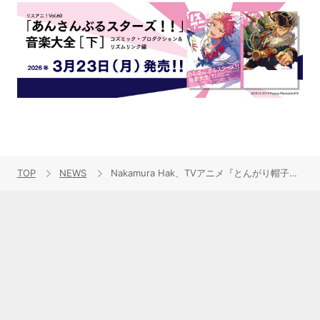
TOP
NEWS
Nakamura Hak、TVアニメ『とんがり帽子のアトリエ』で、３曲目となるEDテーマ「光り」が初オンエア＆MVも公開！