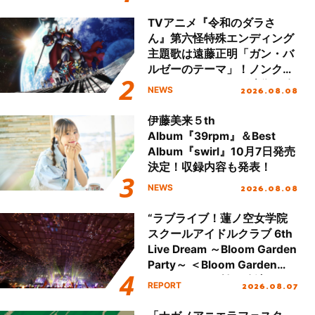
が公開！
TVアニメ『令和のダラさ
ん』第六怪特殊エンディング
主題歌は遠藤正明「ガン・バ
ルゼーのテーマ」！ノンクレ
ジットエンディング映像も公
2026.08.08
NEWS
開！
伊藤美来５th
Album『39rpm』＆Best
Album『swirl』10月7日発売
決定！収録内容も発表！
2026.08.08
NEWS
“ラブライブ！蓮ノ空女学院
スクールアイドルクラブ 6th
Live Dream ～Bloom Garden
Party～ ＜Bloom Garden
Party Stage／埼玉公演＞”
2026.08.07
REPORT
Day.2レポート！