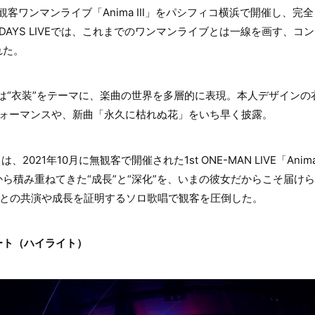
有観客ワンマンライブ「Anima Ⅲ」をパシフィコ横浜で開催し、完
DAYS LIVEでは、これまでのワンマンライブとは一線を画す、コ
れた。
loset」は“衣装”をテーマに、楽曲の世界を多層的に表現。本人デザインの
パフォーマンスや、新曲「永久に枯れぬ花」をいち早く披露。
irth」は、2021年10月に無観客で開催された1st ONE-MAN LIVE「
ら積み重ねてきた“成長”と“深化”を、いまの彼女だからこそ届け
バーとの共演や成長を証明するソロ歌唱で観客を圧倒した。
ート（ハイライト）