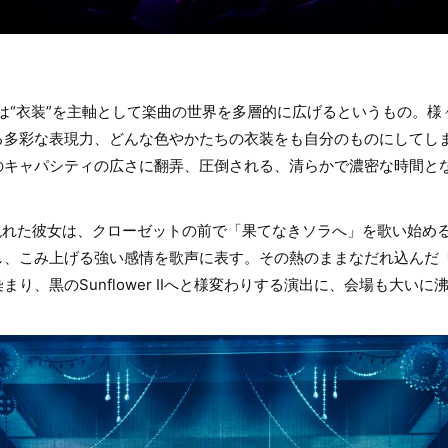
Closet」は“衣装”を主軸として楽曲の世界を多層的に広げるというもの
る多彩な表現力、どんな色やかたちの衣装をも自分のものにしてし
のキャパシティの広さに翻弄、圧倒される、清らかで濃密な時間と
を纏い現れた彼女は、クローゼットの前で「果てなきソラへ」を歌い始
し、こみ上げる強い感情を歌声に表す。その熱のままなだれ込んだ
り、黒のSunflower Ⅱへと様変わりする演出に、会場も大いに