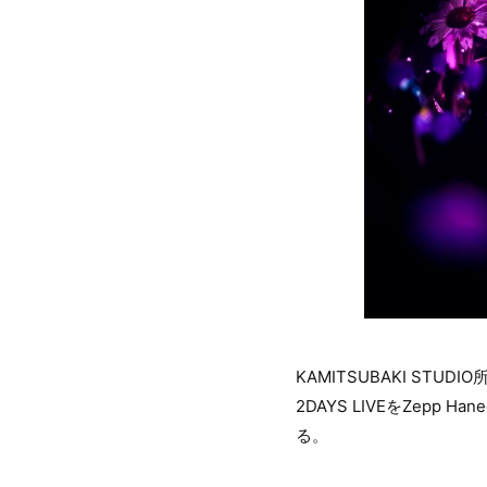
KAMITSUBAKI STU
2DAYS LIVEをZep
る。