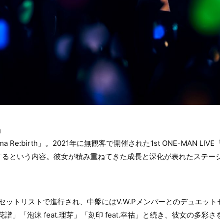
h」
a Re:birth」。2021年に無観客で開催された1st ONE-MAN LI
するという内容。彼女が積み重ねてきた成長と深化が表れたステー
同じセットリストで進行され、中盤にはV.W.Pメンバーとのデュエッ
eat.花譜」「泡沫 feat.理芽」「刻印 feat.幸祜」と続き、彼女の