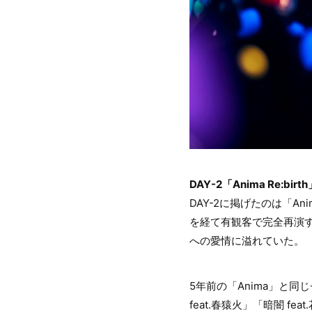
DAY-2「Anima Re:birt
DAY-2に掲げたのは「Anim
を経て有観客で完全再演
への愛情に溢れていた。
5年前の「Anima」と
feat.春猿火」「暗闇 f