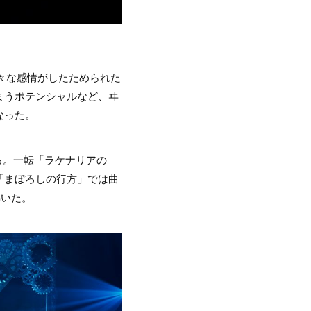
。様々な感情がしたためられた
まうポテンシャルなど、ヰ
なった。
める。一転「ラケナリアの
「まぼろしの行方」では曲
沸いた。