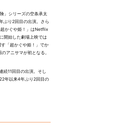
冒険」シリーズの空条承太
4年ぶり2回目の出演。さら
かぐや姫！」はNetflix
に開始した劇場上映では
増す「超かぐや姫！」でか
回のアニサマが初となる。
年連続11回目の出演。そし
2年以来4年ぶり2回目の