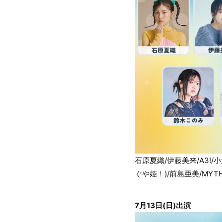
石原夏織/伊藤美来/A3!/小
ぐや姫！)/前島亜美/MYTH &
7月13日(日)出演