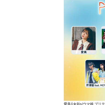
愛美/i☆Ris/ウマ娘 プリ