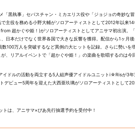
Vアニメ「黒執事」セバスチャン・ミカエリス役や「ジョジョの奇妙な
で主役を務める小野大輔がソロアーティストとして2012年以来1
 from 超かぐや姫！)がソロアーティストとしてアニサマ初出演。「超
し、日本だけでなく世界各国で大きな反響を獲得。配信から1ヶ月後
員数100万人を突破するなど異例の大ヒットを記録。さらに勢いを
こが、リアルイベントで「超かぐや姫！」の楽曲を歌唱するのは今
とアイドルの活動を両立する5人組声優アイドルユニットi☆Risが3
トデビュー5周年を迎えた大西亜玖璃がソロアーティストとして202
ケットは、アニサマ×ぴあ先行抽選予約を受付中！