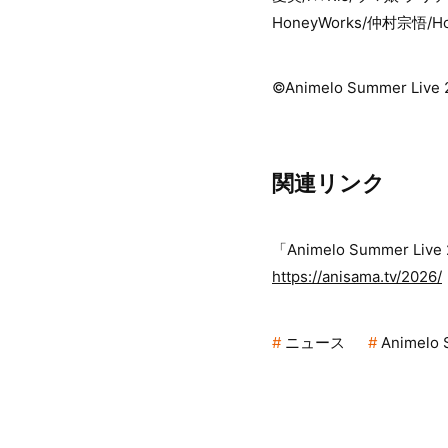
HoneyWorks/仲村宗悟/H
©Animelo Summer Live 
関連リンク
「Animelo Summer Liv
https://anisama.tv/2026/
ニュース
Animelo 