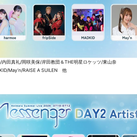
la/内田真礼/岡咲美保/岸田教団＆THE明星ロケッツ/東山奈
DKID/May’n/RAISE A SUILEN 他