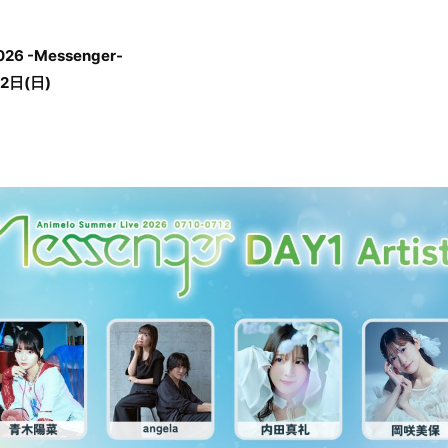
026 -Messenger-
2日(日)