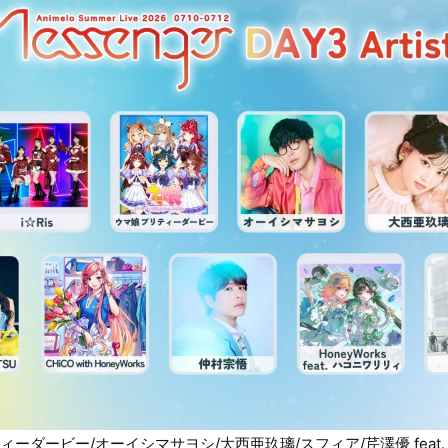
ティーダービー/オーイシマサヨシ/大西亜玖璃/スフィア/芹澤優 feat. MOT