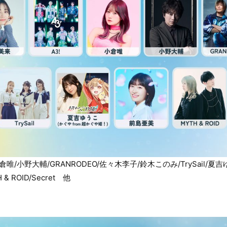
倉唯/小野大輔/GRANRODEO/佐々木李子/鈴木このみ/TrySail/夏吉ゆ
 ROID/Secret 他