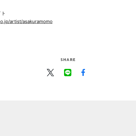
イト
o.jp/artist/asakuramomo
SHARE