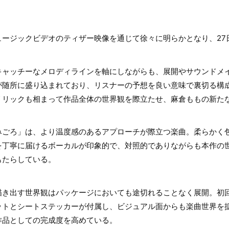
ュージックビデオのティザー映像を通じて徐々に明らかとなり、27
、キャッチーなメロディラインを軸にしながらも、展開やサウンドメ
が随所に盛り込まれており、リスナーの予想を良い意味で裏切る構
リリックも相まって作品全体の世界観を際立たせ、麻倉ももの新た
みごろ」は、より温度感のあるアプローチが際立つ楽曲。柔らかく
を丁寧に届けるボーカルが印象的で、対照的でありながらも本作の
もたらしている。
描き出す世界観はパッケージにおいても途切れることなく展開。初
ットとシートステッカーが付属し、ビジュアル面からも楽曲世界を
作品としての完成度を高めている。