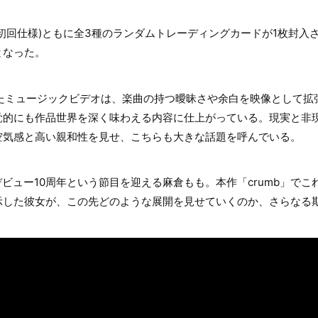
初回仕様)ともに全3種のランダムトレーディングカードが1枚封入
となった。
れたミュージックビデオは、楽曲の持つ曖昧さや余白を映像として拡
覚的にも作品世界を深く味わえる内容に仕上がっている。現実と非
空気感と高い親和性を見せ、こちらも大きな話題を呼んでいる。
デビュー10周年という節目を迎える麻倉もも。本作「crumb」で
示した彼女が、この先どのような展開を見せていくのか、さらなる