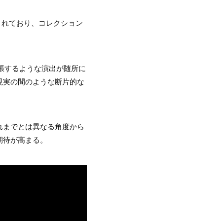
されており、コレクション
張するような演出が随所に
現実の間のような断片的な
これまでとは異なる角度から
期待が高まる。