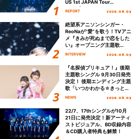
US 1st JAPAN Tour
Final「NICE to meet YOU
2026.08.03
REPORT
!!」Dear 横浜BUNTAI”をレポ
ート!!
絶望系アニソンシンガー・
ReoNaが“愛”を歌う！TVアニ
メ『きみが死ぬまで恋をした
い』オープニング主題歌
「Amore」インタビュー
2026.08.03
INTERVIEW
『名探偵プリキュア！』後期
主題歌シングル 9月30日発売
決定！ 後期エンディング主題
歌「いつかわかる☆きっとあ
える」TVサイズ先行配信開
2026.08.03
NEWS
始！
22/7、17thシングルが10月
21日に発売決定！新アーティ
ストビジュアル、BD収録内容
＆CD購入者特典も解禁！